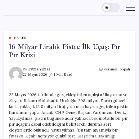
Skip
to
content
HABER
16 Milyar Liralık Pistte İlk Uçuş: Pır
Pır Krizi
16
By
Fatma Yılmaz
yorumlar kapalı
Milyar
22 Mayıs 2026
1 Min Read
Liralık
Pistte
İlk
22 Mayıs 2026 tarihinde gerçekleştirilen açılışta Ulaştırma ve
Uçuş:
Altyapı Bakanı Abdulkadir Uraloğlu, 298 milyon Euro (güncel
Pır
Pır
kurla yaklaşık 15.8 milyar lira) yatırımla hayata geçirilen pistin
Krizi
tanıtımını yaptı. Ancak, CHP Genel Başkan Yardımcısı Deniz
için
Yavuzyılmaz, pistin bugüne kadar yalnızca tek motorlu bir pır
pır uçağını kabul edebildiğini belirterek, duruma sert
eleştirilerde bulundu. Yavuzyılmaz, “Bu tam anlamıyla bir
fiyasko. Uçak inemiyor çünkü pist, Ulaştırma Bakanlığı