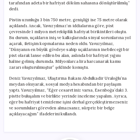
tarafından adeta bir hafriyat döküm sahasına dönüştürülmüş”
dedi.
Pistin uzunluğu 3 bin 750 metre, genişliği ise 75 metre olarak
açıklandı. Ancak, Yavuzyılmaz’ın iddialarına göre, pist
çevresinde 1 milyon metreküplük hafriyat birikintileri oluştu.
Bu durum, uçakların iniş ve kalkışlarında sinyal sorunlarına yol
açarak, iletişim kopmalarına neden oldu. Yavuzyılmaz,
“Dünyanın en büyük gövdeye sahip uçaklarının inebileceği bir
pist olarak lanse edilen bu alan, aslında bir hafriyat yığını
haline gelmiş durumda. Milyonlarca lira harcanarak kamu
zararı oluşturulmuştur” şeklinde konuştu.
Deniz Yavuzyılmaz, Ulaştırma Bakanı Abdulkadir Uraloğlu’na
meydan okuyarak, sosyal medya hesabından bir paylaşım
yaptı. Yavuzyılmaz, “Eğer cesaretiniz varsa, Esenboğa’daki 3.
pistte buluşalım ve birlikte yerinde inceleme yapalım. Ayrıca,
eğer bu hafriyat temizleme işini derhal gerçekleştirmezseniz
ve sorumluları görevden almazsanız, sürpriz bir belge
açıklayacağım” ifadelerini kullandı.