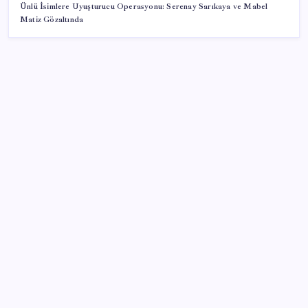
Ünlü İsimlere Uyuşturucu Operasyonu: Serenay Sarıkaya ve Mabel
Matiz Gözaltında
SON YAZILAR
Filiz Eryılmaz açıkladı: Altının yükselişi nerede
duracak?
Baby boomer’ların sanat mirası 1 trilyon dolar
Zihin Okuyan Yapay Zeka Firması: Beynini Okutana
50 Dolar
BDDK’den yatırım araçlarına yeni çerçeve: Bireysel