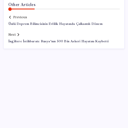
Other Articles
Previous
Ünlü Deprem Bilimcisinin Evlilik Hayatında Çalkantılı Dönem
Next
İngiltere İstihbaratı: Rusya’nın 500 Bin Askeri Hayatını Kaybetti
SON YAZILAR
BDDK’den yatırım araçlarına yeni çerçeve: Bireysel
limitlerde kurallar sil baştan