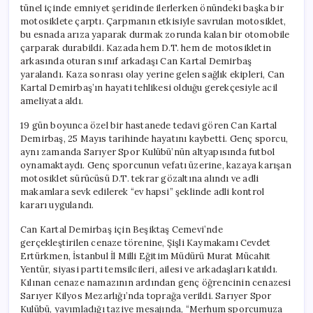
tünel içinde emniyet şeridinde ilerlerken önündeki başka bir
motosiklete çarptı. Çarpmanın etkisiyle savrulan motosiklet,
bu esnada arıza yaparak durmak zorunda kalan bir otomobile
çarparak durabildi. Kazada hem D.T. hem de motosikletin
arkasında oturan sınıf arkadaşı Can Kartal Demirbaş
yaralandı. Kaza sonrası olay yerine gelen sağlık ekipleri, Can
Kartal Demirbaş’ın hayati tehlikesi olduğu gerekçesiyle acil
ameliyata aldı.
19 gün boyunca özel bir hastanede tedavi gören Can Kartal
Demirbaş, 25 Mayıs tarihinde hayatını kaybetti. Genç sporcu,
aynı zamanda Sarıyer Spor Kulübü’nün altyapısında futbol
oynamaktaydı. Genç sporcunun vefatı üzerine, kazaya karışan
motosiklet sürücüsü D.T. tekrar gözaltına alındı ve adli
makamlara sevk edilerek “ev hapsi” şeklinde adli kontrol
kararı uygulandı.
Can Kartal Demirbaş için Beşiktaş Cemevi’nde
gerçekleştirilen cenaze törenine, Şişli Kaymakamı Cevdet
Ertürkmen, İstanbul İl Milli Eğitim Müdürü Murat Mücahit
Yentür, siyasi parti temsilcileri, ailesi ve arkadaşları katıldı.
Kılınan cenaze namazının ardından genç öğrencinin cenazesi
Sarıyer Kilyos Mezarlığı’nda toprağa verildi. Sarıyer Spor
Kulübü, yayımladığı taziye mesajında, “Merhum sporcumuza