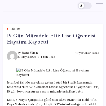
Skip
to
content
EĞITIM
19 Gün Mücadele Etti: Lise Öğrencisi
Hayatını Kaybetti
19
By
Fatma Yılmaz
yorumlar kapalı
Gün
27 Mayıs 2026
1 Min Read
Mücadele
Etti:
Lise
Öğrencisi
Hayatını
Kaybetti
İstanbul Şişli’de meydana gelen üzücü bir trafik kazasında,
için
Nişantaşı Nuri Akın Anadolu Lisesi öğrencisi 17 yaşındaki D.T.,
19 gün boyunca süren yaşam mücadelesini kaybetti.
Kaza, 6 Mayıs Çarşamba günü saat 15.30 civarında Halil Rıfat
Paşa Mahallesi’nde gerçekleşti. D.T.’nin kullandığı motosiklet,