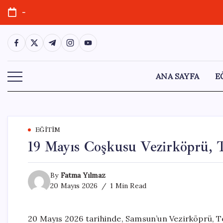
Skip
-
to
content
https://www.facebook.com/
https://twitter.com/
https://t.me/
https://www.instagram.com/
https://youtube.com/
ANA SAYFA
E
EĞITIM
19 Mayıs Coşkusu Vezirköprü, T
By
Fatma Yılmaz
20 Mayıs 2026
1 Min Read
20 Mayıs 2026 tarihinde, Samsun’un Vezirköprü, Te