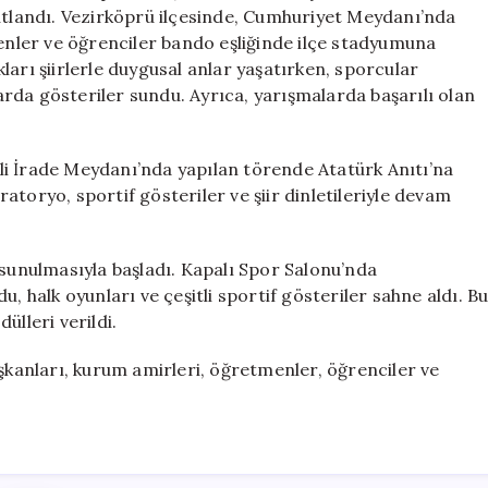
ve
kutlandı. Vezirköprü ilçesinde, Cumhuriyet Meydanı’nda
Salıpazarı’nda
nler ve öğrenciler bando eşliğinde ilçe stadyumuna
Yaşandı
arı şiirlerle duygusal anlar yaşatırken, sporcular
için
larda gösteriler sundu. Ayrıca, yarışmalarda başarılı olan
li İrade Meydanı’nda yapılan törende Atatürk Anıtı’na
oratoryo, sportif gösteriler ve şiir dinletileriyle devam
 sunulmasıyla başladı. Kapalı Spor Salonu’nda
, halk oyunları ve çeşitli sportif gösteriler sahne aldı. B
ülleri verildi.
anları, kurum amirleri, öğretmenler, öğrenciler ve