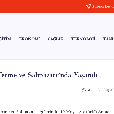
Subscribe t
ĞİTİM
EKONOMİ
SAĞLIK
TEKNOLOJİ
TANI
erme ve Salıpazarı’nda Yaşandı
19
yorumlar kapal
Mayıs
Coşkusu
Vezirköprü,
Terme
rme ve Salıpazarı ilçelerinde, 19 Mayıs Atatürk’ü Anma,