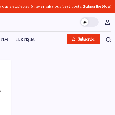
o our newsletter & never miss our best posts.
Subscribe Now!
TIM
İLETİŞİM
Subscribe
ı
SON YAZILAR
Yarım asırlık Türk şirketi Dubaililere
satılıyor: Devir süreci başladı