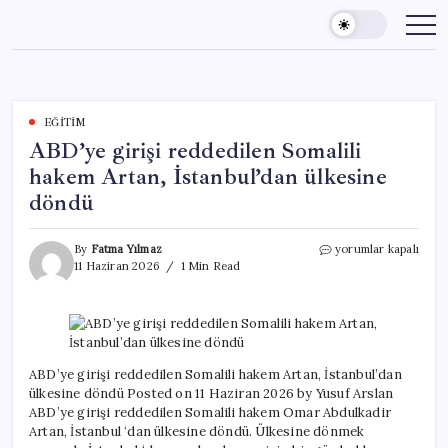
Skip
to
content
EĞITIM
ABD’ye girişi reddedilen Somalili
hakem Artan, İstanbul’dan ülkesine
döndü
ABD’ye
By
Fatma Yılmaz
yorumlar kapalı
girişi
11 Haziran 2026
1 Min Read
reddedilen
Somalili
hakem
Artan,
İstanbul’dan
ülkesine
ABD’ye girişi reddedilen Somalili hakem Artan, İstanbul’dan
döndü
ülkesine döndü Posted on 11 Haziran 2026 by Yusuf Arslan
için
ABD’ye girişi reddedilen Somalili hakem Omar Abdulkadir
Artan, İstanbul ‘dan ülkesine döndü. Ülkesine dönmek