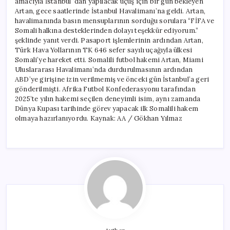
amacıyla İstanbul ‘dan yapılacak uçuş için bir gün bekleyen
Artan, gece saatlerinde İstanbul Havalimanı’na geldi. Artan,
havalimanında basın mensuplarının sorduğu sorulara “FİFA ve
Somali halkına desteklerinden dolayı teşekkür ediyorum.”
şeklinde yanıt verdi. Pasaport işlemlerinin ardından Artan,
Türk Hava Yollarının TK 646 sefer sayılı uçağıyla ülkesi
Somali’ye hareket etti. Somalili futbol hakemi Artan, Miami
Uluslararası Havalimanı’nda durdurulmasının ardından
ABD’ye girişine izin verilmemiş ve önceki gün İstanbul’a geri
gönderilmişti. Afrika Futbol Konfederasyonu tarafından
2025’te yılın hakemi seçilen deneyimli isim, aynı zamanda
Dünya Kupası tarihinde görev yapacak ilk Somalili hakem
olmaya hazırlanıyordu. Kaynak: AA / Gökhan Yılmaz