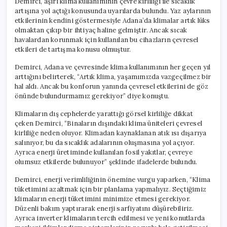
Demirci, aşırı klima kullanımının çevre kirliliği ile sıcaklık
artışına yol açtığı konusunda uyarılarda bulundu. Yaz aylarının
etkilerinin kendini göstermesiyle Adana’da klimalar artık lüks
olmaktan çıkıp bir ihtiyaç haline gelmiştir. Ancak sıcak
havalardan korunmak için kullanılan bu cihazların çevresel
etkileri de tartışma konusu olmuştur.
Demirci, Adana ve çevresinde klima kullanımının her geçen yıl
arttığını belirterek, “Artık klima, yaşamımızda vazgeçilmez bir
hal aldı. Ancak bu konforun yanında çevresel etkilerini de göz
önünde bulundurmamız gerekiyor” diye konuştu.
Klimaların dış cephelerde yarattığı görsel kirliliğe dikkat
çeken Demirci, “Binaların dışındaki klima üniteleri çevresel
kirliliğe neden oluyor. Klimadan kaynaklanan atık ısı dışarıya
salınıyor, bu da sıcaklık adalarının oluşmasına yol açıyor.
Ayrıca enerji üretiminde kullanılan fosil yakıtlar, çevreye
olumsuz etkilerde bulunuyor” şeklinde ifadelerde bulundu.
Demirci, enerji verimliliğinin önemine vurgu yaparken, “Klima
tüketimini azaltmak için bir planlama yapmalıyız. Seçtiğimiz
klimaların enerji tüketimini minimize etmesi gerekiyor.
Düzenli bakım yaptırarak enerji sarfiyatını düşürebiliriz.
Ayrıca inverter klimaların tercih edilmesi ve yeni konutlarda