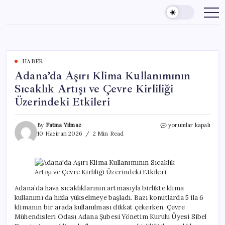
Skip
to
content
HABER
Adana’da Aşırı Klima Kullanımının
Sıcaklık Artışı ve Çevre Kirliliği
Üzerindeki Etkileri
Adana’da
By
Fatma Yılmaz
yorumlar kapalı
Aşırı
10 Haziran 2026
2 Min Read
Klima
Kullanımının
Sıcaklık
Artışı
ve
Çevre
Adana’da hava sıcaklıklarının artmasıyla birlikte klima
Kirliliği
kullanımı da hızla yükselmeye başladı. Bazı konutlarda 5 ila 6
Üzerindeki
klimanın bir arada kullanılması dikkat çekerken, Çevre
Etkileri
Mühendisleri Odası Adana Şubesi Yönetim Kurulu Üyesi Sibel
için