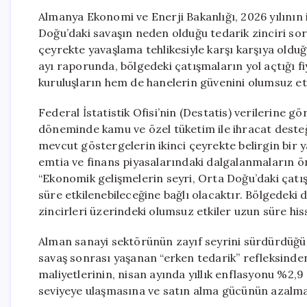
Almanya Ekonomi ve Enerji Bakanlığı, 2026 yılının
Doğu’daki savaşın neden olduğu tedarik zinciri soru
çeyrekte yavaşlama tehlikesiyle karşı karşıya oldu
ayı raporunda, bölgedeki çatışmaların yol açtığı fiya
kuruluşların hem de hanelerin güvenini olumsuz etki
Federal İstatistik Ofisi’nin (Destatis) verilerine
döneminde kamu ve özel tüketim ile ihracat desteği
mevcut göstergelerin ikinci çeyrekte belirgin bir y
emtia ve finans piyasalarındaki dalgalanmaların ö
“Ekonomik gelişmelerin seyri, Orta Doğu’daki çatı
süre etkilenebileceğine bağlı olacaktır. Bölgedeki d
zincirleri üzerindeki olumsuz etkiler uzun süre hisse
Alman sanayi sektörünün zayıf seyrini sürdürdüğü, s
savaş sonrası yaşanan “erken tedarik” refleksinden 
maliyetlerinin, nisan ayında yıllık enflasyonu %2,
seviyeye ulaşmasına ve satın alma gücünün azalması