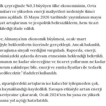
Yavaşlama
 ilk çeyreğinde %0,3 büyüyen ülke ekonomisinin, Orta
Tehdidiyle
nları ve yükselen enerji maliyetleri nedeniyle ikinci
Karşı
ğunu açıkladı. 15 Mayıs 2026 tarihinde yayımlanan mayıs
Karşıya
t artışlarının ve jeopolitik belirsizliklerin, hem ticari
için
lediği ifade edildi.
 göre, Almanya’nın ekonomik büyümesi, ocak-mart
yle beklentilerin üzerinde gerçekleşti. Ancak bakanlık,
avaşlama sinyali verdiğini vurguladı. Raporda, enerji,
nümüzdeki aylarda devam etmesinin beklendiği belirtildi.
şmanın ne kadar süreceğine ve ticaret yollarının ne kadar
urum sakinleşse bile, enerji ve emtia fiyatları ile tedarik
dilecektir.” ifadeleri kullanıldı.
iparişlerdeki artışların ise kalıcı bir iyileşmeden çok,
kaynaklandığı kaydedildi. Savaşın etkisiyle artan enerji
9 seviyesine çıkararak, Ocak 2024’ten bu yana en yüksek
na yol açtığı hatırlatıldı.