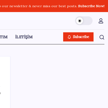
o our newsletter & never miss our best posts.
Subscribe Now!
TIM
İLETİŞİM
Subscribe
SON YAZILAR
ı
Yarım asırlık Türk şirketi Dubaililere
satılıyor: Devir süreci başladı