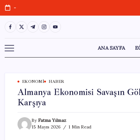
Skip
-
to
content
https://www.facebook.com/
https://twitter.com/
https://t.me/
https://www.instagram.com/
https://youtube.com/
ANA SAYFA
E
EKONOMI
HABER
Almanya Ekonomisi Savaşın Göl
Karşıya
By
Fatma Yılmaz
15 Mayıs 2026
1 Min Read