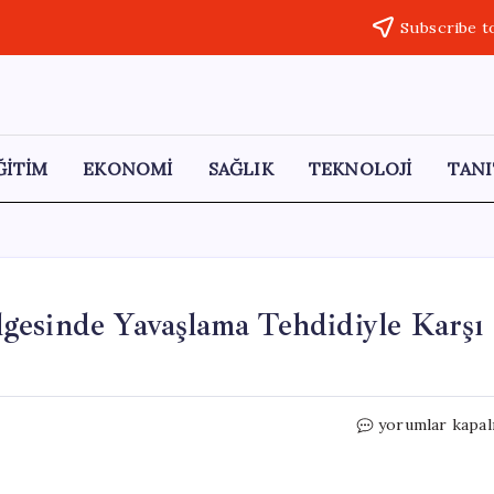
Subscribe t
ĞİTİM
EKONOMİ
SAĞLIK
TEKNOLOJİ
TANI
gesinde Yavaşlama Tehdidiyle Karşı
Almanya
yorumlar kapal
Ekonomisi
Savaşın
Gölgesinde