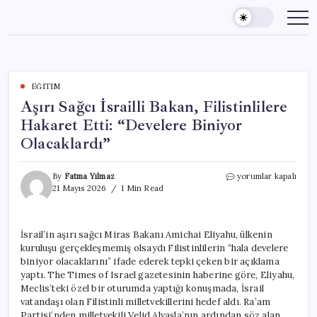
Skip
to
content
EĞITIM
Aşırı Sağcı İsrailli Bakan, Filistinlilere
Hakaret Etti: “Develere Biniyor
Olacaklardı”
Aşırı
By
Fatma Yılmaz
yorumlar kapalı
Sağcı
21 Mayıs 2026
1 Min Read
İsrailli
Bakan,
Filistinlilere
İsrail’in aşırı sağcı Miras Bakanı Amichai Eliyahu, ülkenin
Hakaret
kuruluşu gerçekleşmemiş olsaydı Filistinlilerin “hala develere
Etti:
“Develere
biniyor olacaklarını” ifade ederek tepki çeken bir açıklama
Biniyor
yaptı. The Times of Israel gazetesinin haberine göre, Eliyahu,
Olacaklardı”
Meclis’teki özel bir oturumda yaptığı konuşmada, İsrail
için
vatandaşı olan Filistinli milletvekillerini hedef aldı. Ra’am
Partisi’nden milletvekili Velid Alvaşla’nın ardından söz alan