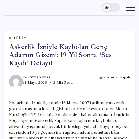
Skip
to
content
EĞITIM
Askerlik İzniyle Kaybolan Genç
Adamın Gizemi: 19 Yıl Sonra ‘Ses
Kaydı’ Detayı!
Askerlik
By
Fatma Yılmaz
yorumlar kapalı
İzniyle
14 Mayıs 2026
2 Min Read
Kaybolan
Genç
Adamın
Kocaeli’nin İzmit ilçesinde 16 Mayıs 2007 tarihinde askerlik
Gizemi:
görevi sırasında hava değişimi izniyle aile evine dönen Metin
19
Yıl
Karslıoğlu (22), bir daha kendisinden haber alınamadı. İzmir’in
Sonra
Foça ilçesinde askerlik yapan Karslıoğlu’nun kaybolması,
‘Ses
ailesinin yaşamında büyük bir boşluğa yol açtı. Kayıp dosyası
Kaydı’
üzerinden 19 yıl geçmesine rağmen, ailenin umutları hâlâ
Detayı!
sürüyor. Kardeşinin cinayete kurban gittiğine inanan ağabey