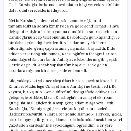
için
Fatih Karslıoğlu, bu konuda aydınlatıcı bilgi verenlere 100 bin
dolar ödül vereceklerini duyurdu.
Metin Karslıoğlu, denizci olarak acemi er eğitimini
tamamladıktan sonra İzmir Foça’ya görevlendirilmişti. Hava
değişimi izniyle ailesinin yanına döndükten sonra kaybolan
Karslıoğlu’nun cep telefonunun, kaybolduğu gün kapandığı ve
bir daha açılmadığı belirlendi. Aile, durumu yetkililere
bildirdiğinde, geniş çaplı arama çalışmaları başlatıldı. Elde
edilen veriler doğrultusunda, Karslıoğlu’nun fotoğraflarının
bulunduğu el ilanları İzmir, Antalya ve İskenderun gibi çeşitli
illerde dağıtıldı. Ancak yapılan tüm başvurular ve gelen
ihbarlara rağmen bir sonuç elde edilemedi.
Aile, yaklaşık iki yıl önce ulaştıkları bir ses kaydını Kocaeli İl
Emniyet Müdürlüğü Cinayet Büro Amirliği’ne teslim etti. Bu
kayıtta, bir kişinin “Ben öldürdüm” dediği ifade ediliyor. Bu
gelişmeyle birlikte, Metin Karslıoğlu’nun cinayete kurban
gittiği ihtimali güçlendi. Kayıp genç adamın ağabeyi Fatih
Karslıoğlu, “Emniyet güçleri telefon kayıtlarını inceledi,
ifadelere başvurdu. Yıllarca bir sonuç alamadık. Herkes, ‘geldi,
oturduk, çay içtik’ gibi açıklamalarda bulundu. Ancak ben yerel
gazeteden kardeşimin kaybolduğunu öğrendim. Her yere
gittik, resimler astık, ama sonuç alamadık. Şu an 100 bin dolar