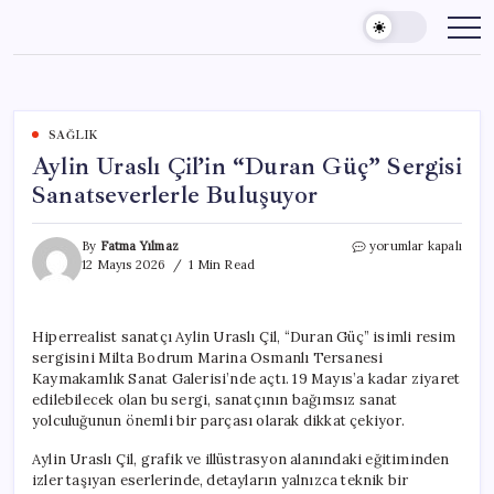
Skip
to
content
SAĞLIK
Aylin Uraslı Çil’in “Duran Güç” Sergisi
Sanatseverlerle Buluşuyor
Aylin
By
Fatma Yılmaz
yorumlar kapalı
Uraslı
12 Mayıs 2026
1 Min Read
Çil’in
“Duran
Güç”
Hiperrealist sanatçı Aylin Uraslı Çil, “Duran Güç” isimli resim
Sergisi
sergisini Milta Bodrum Marina Osmanlı Tersanesi
Sanatseverlerle
Buluşuyor
Kaymakamlık Sanat Galerisi’nde açtı. 19 Mayıs’a kadar ziyaret
için
edilebilecek olan bu sergi, sanatçının bağımsız sanat
yolculuğunun önemli bir parçası olarak dikkat çekiyor.
Aylin Uraslı Çil, grafik ve illüstrasyon alanındaki eğitiminden
izler taşıyan eserlerinde, detayların yalnızca teknik bir