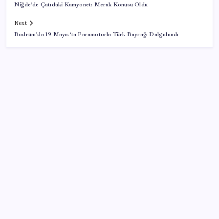
Niğde’de Çatıdaki Kamyonet: Merak Konusu Oldu
Next
Bodrum’da 19 Mayıs’ta Paramotorla Türk Bayrağı Dalgalandı
SON YAZILAR
ABD ile ticaret gerilimine rağmen artış: Çin malları
tüm dünyayı sarıyor
Güneş’in en net görüntüsü yakalandı, sır perdesi
nihayet aralandı
Fiyatını gören kapış kapış alıyor: Talebe stok