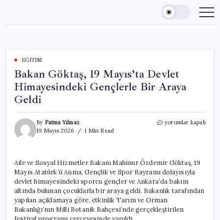
Skip
to
content
EĞITIM
Bakan Göktaş, 19 Mayıs’ta Devlet
Himayesindeki Gençlerle Bir Araya
Geldi
Bakan
By
Fatma Yılmaz
yorumlar kapalı
Göktaş,
19 Mayıs 2026
1 Min Read
19
Mayıs’ta
Devlet
Aile ve Sosyal Hizmetler Bakanı Mahinur Özdemir Göktaş, 19
Himayesindeki
Mayıs Atatürk’ü Anma, Gençlik ve Spor Bayramı dolayısıyla
Gençlerle
Bir
devlet himayesindeki sporcu gençler ve Ankara’da bakım
Araya
altında bulunan çocuklarla bir araya geldi. Bakanlık tarafından
Geldi
yapılan açıklamaya göre, etkinlik Tarım ve Orman
için
Bakanlığı’nın Milli Botanik Bahçesi’nde gerçekleştirilen
festival programı çerçevesinde yapıldı.