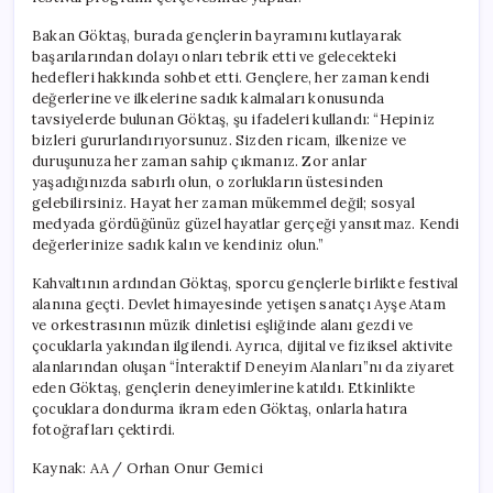
Bakan Göktaş, burada gençlerin bayramını kutlayarak
başarılarından dolayı onları tebrik etti ve gelecekteki
hedefleri hakkında sohbet etti. Gençlere, her zaman kendi
değerlerine ve ilkelerine sadık kalmaları konusunda
tavsiyelerde bulunan Göktaş, şu ifadeleri kullandı: “Hepiniz
bizleri gururlandırıyorsunuz. Sizden ricam, ilkenize ve
duruşunuza her zaman sahip çıkmanız. Zor anlar
yaşadığınızda sabırlı olun, o zorlukların üstesinden
gelebilirsiniz. Hayat her zaman mükemmel değil; sosyal
medyada gördüğünüz güzel hayatlar gerçeği yansıtmaz. Kendi
değerlerinize sadık kalın ve kendiniz olun.”
Kahvaltının ardından Göktaş, sporcu gençlerle birlikte festival
alanına geçti. Devlet himayesinde yetişen sanatçı Ayşe Atam
ve orkestrasının müzik dinletisi eşliğinde alanı gezdi ve
çocuklarla yakından ilgilendi. Ayrıca, dijital ve fiziksel aktivite
alanlarından oluşan “İnteraktif Deneyim Alanları”nı da ziyaret
eden Göktaş, gençlerin deneyimlerine katıldı. Etkinlikte
çocuklara dondurma ikram eden Göktaş, onlarla hatıra
fotoğrafları çektirdi.
Kaynak: AA / Orhan Onur Gemici