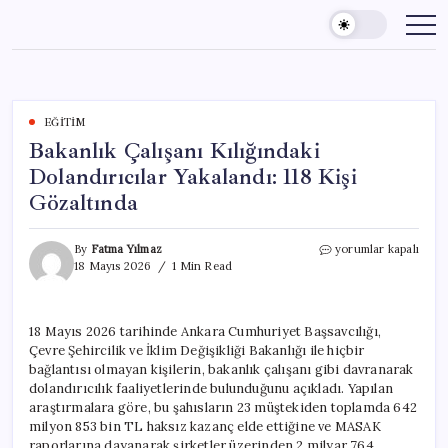
Skip
to
content
EĞITIM
Bakanlık Çalışanı Kılığındaki
Dolandırıcılar Yakalandı: 118 Kişi
Gözaltında
Bakanlık
By
Fatma Yılmaz
yorumlar kapalı
Çalışanı
18 Mayıs 2026
1 Min Read
Kılığındaki
Dolandırıcılar
Yakalandı:
18 Mayıs 2026 tarihinde Ankara Cumhuriyet Başsavcılığı,
118
Çevre Şehircilik ve İklim Değişikliği Bakanlığı ile hiçbir
Kişi
Gözaltında
bağlantısı olmayan kişilerin, bakanlık çalışanı gibi davranarak
için
dolandırıcılık faaliyetlerinde bulunduğunu açıkladı. Yapılan
araştırmalara göre, bu şahısların 23 müştekiden toplamda 642
milyon 853 bin TL haksız kazanç elde ettiğine ve MASAK
raporlarına dayanarak şirketler üzerinden 2 milyar 764