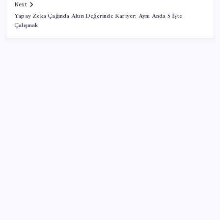
Next
Yapay Zeka Çağında Altın Değerinde Kariyer: Aynı Anda 5 İşte
Çalışmak
SON YAZILAR
Zihin Okuyan Yapay Zeka Firması: Beynini Okutana
50 Dolar
BDDK’den yatırım araçlarına yeni çerçeve: Bireysel
limitlerde kurallar sil baştan
Halkbank, ikincil halka arz süreci başlattı