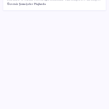
Ücretsiz Şemsiyeler Plajlarda
SON YAZILAR
Yarım asırlık Türk şirketi Dubaililere satılıyor: Devir
süreci başladı
Muhalefet ikinci çözüm sürecine ne diyor? Aceleye
ve çelişkilere eleştiri, barışa destek
Trump, yüksek kar elde eden petrol şirketlerine
tepki gösterdi
iPhone 17 Pro Max’de GTA 5 Çalıştırdılar: