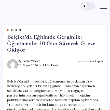
Skip
to
content
EĞITIM
Belçika’da Eğitimde Gerginlik:
Öğretmenler 10 Gün Sürecek Greve
Gidiyor
Belçika’da
By
Fatma Yılmaz
yorumlar kapalı
Eğitimde
20 Mayıs 2026
1 Min Read
Gerginlik:
Öğretmenler
10
Belçika’da eğitim sektörü, öğretmenlerin başlattığı grev
Gün
nedeniyle büyük bir krizin eşiğinde. Frankofon öğretmen
Sürecek
Greve
sendikası CSC Enseignement, MR ve Les Engages
Gidiyor
partilerinin oluşturduğu koalisyon hükümetinin eğitim
için
politikalarına sert eleştirilerde bulundu. Yapılan açıklamada,
“Tebeşir Devrimi” adlı bir kampanya çerçevesinde,
öğretmenlerin okul çevreleri, kaldırımlar ve kamusal alanlarda