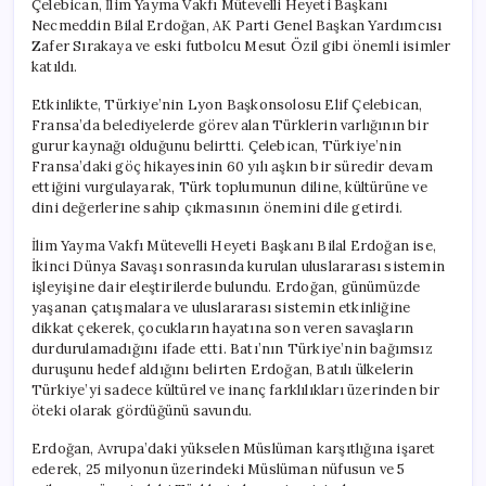
Çelebican, İlim Yayma Vakfı Mütevelli Heyeti Başkanı
Bulundu
Necmeddin Bilal Erdoğan, AK Parti Genel Başkan Yardımcısı
için
Zafer Sırakaya ve eski futbolcu Mesut Özil gibi önemli isimler
katıldı.
Etkinlikte, Türkiye’nin Lyon Başkonsolosu Elif Çelebican,
Fransa’da belediyelerde görev alan Türklerin varlığının bir
gurur kaynağı olduğunu belirtti. Çelebican, Türkiye’nin
Fransa’daki göç hikayesinin 60 yılı aşkın bir süredir devam
ettiğini vurgulayarak, Türk toplumunun diline, kültürüne ve
dini değerlerine sahip çıkmasının önemini dile getirdi.
İlim Yayma Vakfı Mütevelli Heyeti Başkanı Bilal Erdoğan ise,
İkinci Dünya Savaşı sonrasında kurulan uluslararası sistemin
işleyişine dair eleştirilerde bulundu. Erdoğan, günümüzde
yaşanan çatışmalara ve uluslararası sistemin etkinliğine
dikkat çekerek, çocukların hayatına son veren savaşların
durdurulamadığını ifade etti. Batı’nın Türkiye’nin bağımsız
duruşunu hedef aldığını belirten Erdoğan, Batılı ülkelerin
Türkiye’yi sadece kültürel ve inanç farklılıkları üzerinden bir
öteki olarak gördüğünü savundu.
Erdoğan, Avrupa’daki yükselen Müslüman karşıtlığına işaret
ederek, 25 milyonun üzerindeki Müslüman nüfusun ve 5