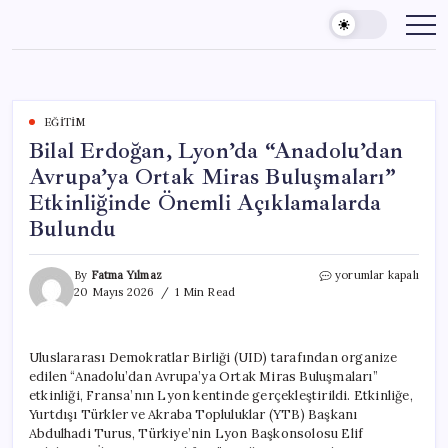
Skip
to
content
EĞITIM
Bilal Erdoğan, Lyon’da “Anadolu’dan
Avrupa’ya Ortak Miras Buluşmaları”
Etkinliğinde Önemli Açıklamalarda
Bulundu
Bilal
By
Fatma Yılmaz
yorumlar kapalı
Erdoğan,
20 Mayıs 2026
1 Min Read
Lyon’da
“Anadolu’dan
Avrupa’ya
Uluslararası Demokratlar Birliği (UID) tarafından organize
Ortak
edilen “Anadolu’dan Avrupa’ya Ortak Miras Buluşmaları”
Miras
Buluşmaları”
etkinliği, Fransa’nın Lyon kentinde gerçekleştirildi. Etkinliğe,
Etkinliğinde
Yurtdışı Türkler ve Akraba Topluluklar (YTB) Başkanı
Önemli
Abdulhadi Turus, Türkiye’nin Lyon Başkonsolosu Elif
Açıklamalarda