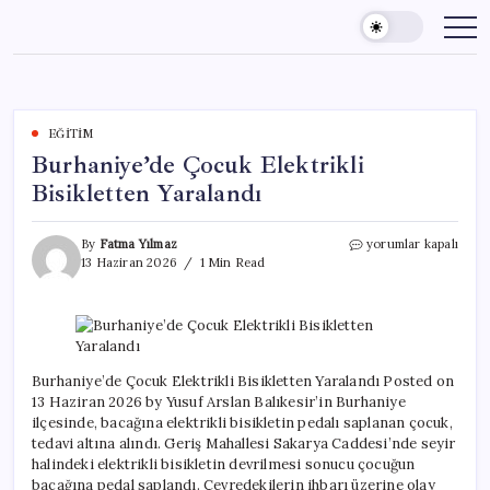
Skip
to
content
EĞITIM
Burhaniye’de Çocuk Elektrikli
Bisikletten Yaralandı
Burhaniye’de
By
Fatma Yılmaz
yorumlar kapalı
Çocuk
13 Haziran 2026
1 Min Read
Elektrikli
Bisikletten
Yaralandı
için
Burhaniye’de Çocuk Elektrikli Bisikletten Yaralandı Posted on
13 Haziran 2026 by Yusuf Arslan Balıkesir’in Burhaniye
ilçesinde, bacağına elektrikli bisikletin pedalı saplanan çocuk,
tedavi altına alındı. Geriş Mahallesi Sakarya Caddesi’nde seyir
halindeki elektrikli bisikletin devrilmesi sonucu çocuğun
bacağına pedal saplandı. Çevredekilerin ihbarı üzerine olay