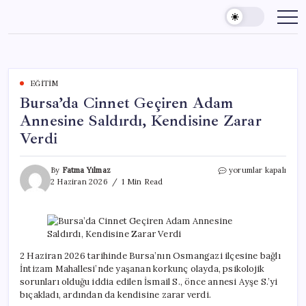
Skip
to
content
EĞITIM
Bursa’da Cinnet Geçiren Adam
Annesine Saldırdı, Kendisine Zarar
Verdi
Bursa’da
By
Fatma Yılmaz
yorumlar kapalı
Cinnet
2 Haziran 2026
1 Min Read
Geçiren
Adam
Annesine
Saldırdı,
Kendisine
Zarar
2 Haziran 2026 tarihinde Bursa’nın Osmangazi ilçesine bağlı
Verdi
İntizam Mahallesi’nde yaşanan korkunç olayda, psikolojik
için
sorunları olduğu iddia edilen İsmail S., önce annesi Ayşe S.’yi
bıçakladı, ardından da kendisine zarar verdi.