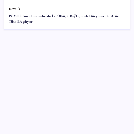
Next
19 Yıllık Kazı Tamamlandı: İki Ülküyü Bağlayacak Dünyanın En Uzun
Tüneli Açılıyor
SON YAZILAR
Yarım asırlık Türk şirketi Dubaililere satılıyor: Devir
süreci başladı
Muhalefet ikinci çözüm sürecine ne diyor? Aceleye
ve çelişkilere eleştiri, barışa destek
Trump, yüksek kar elde eden petrol şirketlerine