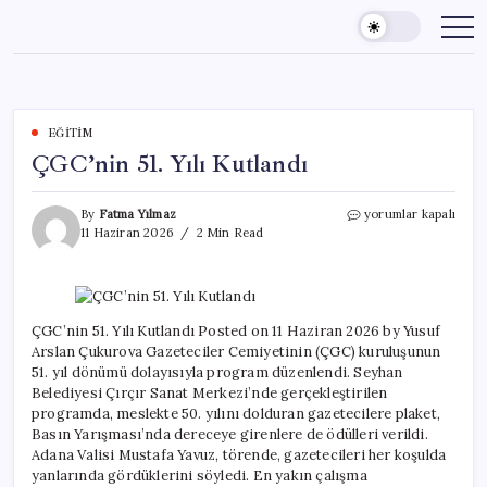
Skip
to
content
EĞITIM
ÇGC’nin 51. Yılı Kutlandı
ÇGC’nin
By
Fatma Yılmaz
yorumlar kapalı
51.
11 Haziran 2026
2 Min Read
Yılı
Kutlandı
için
ÇGC’nin 51. Yılı Kutlandı Posted on 11 Haziran 2026 by Yusuf
Arslan Çukurova Gazeteciler Cemiyetinin (ÇGC) kuruluşunun
51. yıl dönümü dolayısıyla program düzenlendi. Seyhan
Belediyesi Çırçır Sanat Merkezi’nde gerçekleştirilen
programda, meslekte 50. yılını dolduran gazetecilere plaket,
Basın Yarışması’nda dereceye girenlere de ödülleri verildi.
Adana Valisi Mustafa Yavuz, törende, gazetecileri her koşulda
yanlarında gördüklerini söyledi. En yakın çalışma