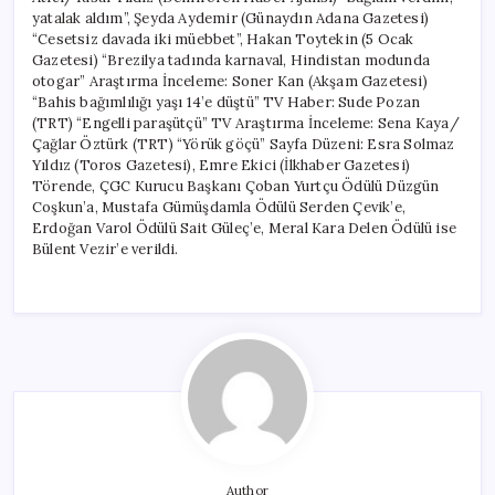
yatalak aldım”, Şeyda Aydemir (Günaydın Adana Gazetesi)
“Cesetsiz davada iki müebbet”, Hakan Toytekin (5 Ocak
Gazetesi) “Brezilya tadında karnaval, Hindistan modunda
otogar” Araştırma İnceleme: Soner Kan (Akşam Gazetesi)
“Bahis bağımlılığı yaşı 14’e düştü” TV Haber: Sude Pozan
(TRT) “Engelli paraşütçü” TV Araştırma İnceleme: Sena Kaya/
Çağlar Öztürk (TRT) “Yörük göçü” Sayfa Düzeni: Esra Solmaz
Yıldız (Toros Gazetesi), Emre Ekici (İlkhaber Gazetesi)
Törende, ÇGC Kurucu Başkanı Çoban Yurtçu Ödülü Düzgün
Coşkun’a, Mustafa Gümüşdamla Ödülü Serden Çevik’e,
Erdoğan Varol Ödülü Sait Güleç’e, Meral Kara Delen Ödülü ise
Bülent Vezir’e verildi.
Author