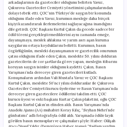
arkadaşlarının da gazeteciler olduğunu belirten Yavuz,
Çukurova Gazeteciler Cemiyeti yönetimini çalışmalarından
dolayı tebrik etti. ÇGC’nin Türkiye’de saygın bir konumda
olduğunu ifade eden Yavuz, kurumun mesleğe daha birçok
kişiyi kazandırarak ilerlemelerini sağlayacağına inandığını
dile getirdi. ÇGC Başkanı Kurtul Çakın da gecede sadece bir
ödül töreni gerçekleştirmediklerini aynı zamanda emeğe,
dayanışmaya, meslek ahlakına ve yarım asrı aşan kuruma
saygılarını ortaya koyduklarını belirtti. Kurumun, basın
özgürlüğünün, mesleki dayanışmanın ve gazetecilik onurunun
çatısı olduğunu ifade eden Çakın, meslekte 50. yılını dolduran
gazetecilerin de zor şartlarda görev yapan, mesleğin itibarını
koruyan saygın isimler olduğunu kaydetti. Çakın, Basın
Yarışması’nda dereceye giren gazetecileri kutladı.
Konuşmaların ardından Vali Mustafa Yavuz ve ÇGC Başkanı
Kurtul Çakın, meslekte 50’nci yılını dolduranlar ile Çukurova
Gazeteciler Cemiyeti kurucu üyelerine ve Basın Yarışması’nda
dereceye giren gazetecilere ödüllerini takdim etti. ÇGC
kurucu üyesi ve eski başkanı Kurtar Çakın plaketini, oğlu ÇGC
Başkanı Kurtul Çakın’ın elinden aldı. Basın Yarışması’nda
Anadolu Ajansı (AA) muhabiri Koray Kılıç, “Seyhan Nehri’nde
günbatımı” adlı fotoğrafıyla ödül aldı. Yarışmada ödüle layık
görülen basın mensupları ve çalışmaları şöyle: Haber: Gülşah
Atıcı/Yusuf Yıldız (Demirören Haber Ajansı) “Sağlam verdim,