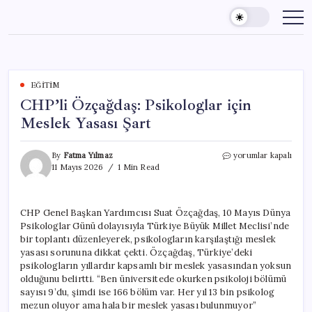
Skip
to
content
EĞITIM
CHP’li Özçağdaş: Psikologlar için
Meslek Yasası Şart
CHP’li
By
Fatma Yılmaz
yorumlar kapalı
Özçağdaş:
11 Mayıs 2026
1 Min Read
Psikologlar
için
Meslek
CHP Genel Başkan Yardımcısı Suat Özçağdaş, 10 Mayıs Dünya
Yasası
Psikologlar Günü dolayısıyla Türkiye Büyük Millet Meclisi’nde
Şart
için
bir toplantı düzenleyerek, psikologların karşılaştığı meslek
yasası sorununa dikkat çekti. Özçağdaş, Türkiye’deki
psikologların yıllardır kapsamlı bir meslek yasasından yoksun
olduğunu belirtti. “Ben üniversitede okurken psikoloji bölümü
sayısı 9’du, şimdi ise 166 bölüm var. Her yıl 13 bin psikolog
mezun oluyor ama hala bir meslek yasası bulunmuyor”