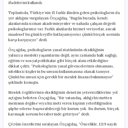
ifadelerini kullandı.
Toplantıda, Türkiye’nin 15 farklı ilinden gelen psikologların da
yer aldığını vurgulayan Özçağdaş, “Bugün burada, kendi
alanlarında uzman akademisyenler ve sahada çalışan değerli
psikologlarımız var. Farklı alanlarda hizmet veriyorlar, ancak
maalesef bu günü keyifle kutlayamıyoruz çünkü birçok sorunla
karşı karşıyayız” dedi.
Özçağdaş, psikologların yasal statüsünün eksikliğinin
yalnızca mesleki yaşamlarını değil, aynı zamanda halk sağlığı,
eğitim ve sosyal politikalar gibi birçok alanı etkilediğine
dikkat çekti. “Psikologların yasal güvencelerinin olmaması,
niteliksiz kişilerin bu unvanı kullanmasına olanak tanıyor.
Çünkü bu unvan için gerekli bir meslek lisansı bulunmuyor”
şeklinde konuştu.
Meslek örgütlerinin eksikliğinin denetim yetersizliklerine yol
açtığını belirten Özçağdaş, “Bir vatandaş, aldığı hizmetten
memnun değilse veya hizmeti veren kişinin yeterliliğinden
şüphe ederse başvurabileceği bir kurum yok. Bu durum, birçok
karmaşık sorunu beraberinde getiriyor” dedi.
Çözüm önerilerini sıralayan Özçağdaş, “Öncelikle, 1219 sayılı