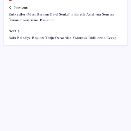
Previous
Kahveciler Odası Başkanı Birol Şenkal’ın Estetik Ameliyatı Sonrası
Ölümü: Soruşturma Başlatıldı
Next
Bolu Belediye Başkanı Tanju Özcan’dan Yolsuzluk İddialarına Cevap
SON YAZILAR
Zihin Okuyan Yapay Zeka Firması: Beynini Okutana
50 Dolar