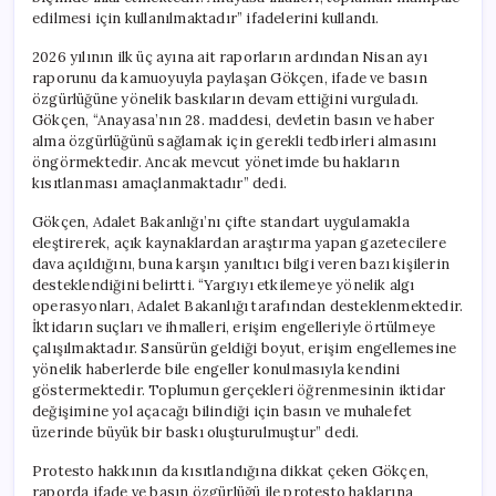
edilmesi için kullanılmaktadır” ifadelerini kullandı.
2026 yılının ilk üç ayına ait raporların ardından Nisan ayı
raporunu da kamuoyuyla paylaşan Gökçen, ifade ve basın
özgürlüğüne yönelik baskıların devam ettiğini vurguladı.
Gökçen, “Anayasa’nın 28. maddesi, devletin basın ve haber
alma özgürlüğünü sağlamak için gerekli tedbirleri almasını
öngörmektedir. Ancak mevcut yönetimde bu hakların
kısıtlanması amaçlanmaktadır” dedi.
Gökçen, Adalet Bakanlığı’nı çifte standart uygulamakla
eleştirerek, açık kaynaklardan araştırma yapan gazetecilere
dava açıldığını, buna karşın yanıltıcı bilgi veren bazı kişilerin
desteklendiğini belirtti. “Yargıyı etkilemeye yönelik algı
operasyonları, Adalet Bakanlığı tarafından desteklenmektedir.
İktidarın suçları ve ihmalleri, erişim engelleriyle örtülmeye
çalışılmaktadır. Sansürün geldiği boyut, erişim engellemesine
yönelik haberlerde bile engeller konulmasıyla kendini
göstermektedir. Toplumun gerçekleri öğrenmesinin iktidar
değişimine yol açacağı bilindiği için basın ve muhalefet
üzerinde büyük bir baskı oluşturulmuştur” dedi.
Protesto hakkının da kısıtlandığına dikkat çeken Gökçen,
raporda ifade ve basın özgürlüğü ile protesto haklarına