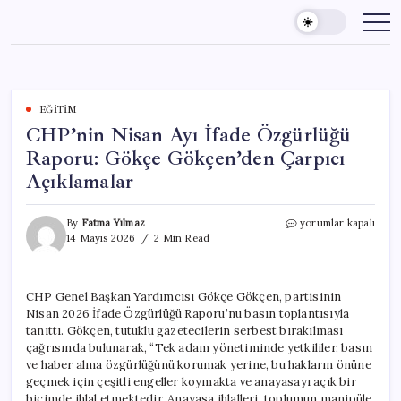
Skip
to
content
EĞITIM
CHP’nin Nisan Ayı İfade Özgürlüğü
Raporu: Gökçe Gökçen’den Çarpıcı
Açıklamalar
CHP’nin
By
Fatma Yılmaz
yorumlar kapalı
Nisan
14 Mayıs 2026
2 Min Read
Ayı
İfade
Özgürlüğü
CHP Genel Başkan Yardımcısı Gökçe Gökçen, partisinin
Raporu:
Nisan 2026 İfade Özgürlüğü Raporu’nu basın toplantısıyla
Gökçe
Gökçen’den
tanıttı. Gökçen, tutuklu gazetecilerin serbest bırakılması
Çarpıcı
çağrısında bulunarak, “Tek adam yönetiminde yetkililer, basın
Açıklamalar
ve haber alma özgürlüğünü korumak yerine, bu hakların önüne
için
geçmek için çeşitli engeller koymakta ve anayasayı açık bir
biçimde ihlal etmektedir. Anayasa ihlalleri, toplumun manipüle