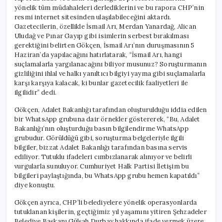
yönelik tüm müdahaleleri derlediklerini ve bu rapora CHP’nin
resmi internet sitesinden ulaşılabileceğini aktardı.
Gazetecilerin, özellikle İsmail Arı, Merdan Yanardağ, Alican
Uludağ ve Pınar Gayıp gibi isimlerin serbest bırakılması
gerektiğini belirten Gökçen, İsmail Arı’nın duruşmasının 5
Haziran’da yapılacağını hatırlatarak, “İsmail Arı, hangi
suçlamalarla yargılanacağını biliyor musunuz? Soruşturmanın
gizliliğini ihlal ve halkı yanıltıcı bilgiyi yayma gibi suçlamalarla
karşı karşıya kalacak, ki bunlar gazetecilik faaliyetleri ile
ilgilidir” dedi.
Gökçen, Adalet Bakanlığı tarafından oluşturulduğu iddia edilen
bir WhatsApp grubuna dair örnekler göstererek, “Bu, Adalet
Bakanlığı’nın oluşturduğu basın bilgilendirme WhatsApp
grubudur. Görüldüğü gibi, soruşturma belgeleriyle ilgili
bilgiler, bizzat Adalet Bakanlığı tarafından basına servis
ediliyor. Tutuklu ifadeleri cımbızlanarak alınıyor ve belirli
vurgularla sunuluyor. Cumhuriyet Halk Partisi İletişim bu
bilgileri paylaştığında, bu WhatsApp grubu hemen kapatıldı”
diye konuştu.
Gökçen ayrıca, CHP’li belediyelere yönelik operasyonlarda
tutuklanan kişilerin, geçtiğimiz yıl yaşamını yitiren Şehzadeler
Belediye Başkanı Gülşah Durbay hakkında ifade vermek üzere