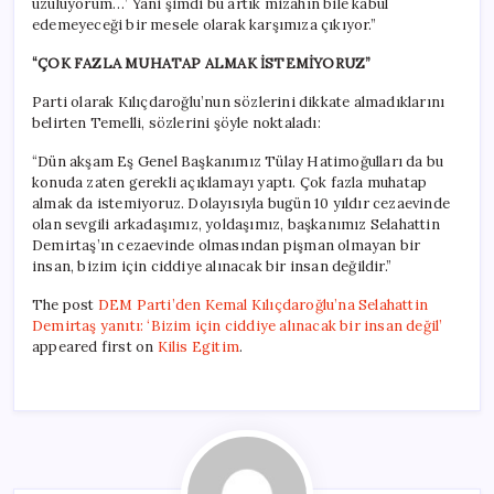
üzülüyorum…’ Yani şimdi bu artık mizahın bile kabul
edemeyeceği bir mesele olarak karşımıza çıkıyor.”
“ÇOK FAZLA MUHATAP ALMAK İSTEMİYORUZ”
Parti olarak Kılıçdaroğlu’nun sözlerini dikkate almadıklarını
belirten Temelli, sözlerini şöyle noktaladı:
“Dün akşam Eş Genel Başkanımız Tülay Hatimoğulları da bu
konuda zaten gerekli açıklamayı yaptı. Çok fazla muhatap
almak da istemiyoruz. Dolayısıyla bugün 10 yıldır cezaevinde
olan sevgili arkadaşımız, yoldaşımız, başkanımız Selahattin
Demirtaş’ın cezaevinde olmasından pişman olmayan bir
insan, bizim için ciddiye alınacak bir insan değildir.”
The post
DEM Parti’den Kemal Kılıçdaroğlu’na Selahattin
Demirtaş yanıtı: ‘Bizim için ciddiye alınacak bir insan değil’
appeared first on
Kilis Egitim
.