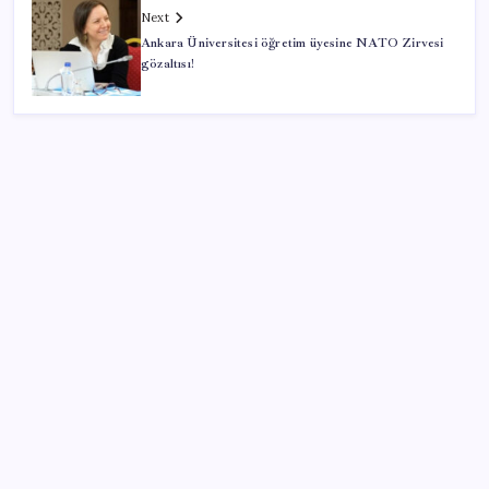
Next
Ankara Üniversitesi öğretim üyesine NATO Zirvesi
gözaltısı!
SON YAZILAR
iPhone 18 Pro Fiyatı Ne Kadar Artacak?
28 ilde CHP’li başkan kalmadı! YENİ Parti’ye geçen
CHP’li belediye başkanı sayısı belli oldu: ‘Ay sonu
300’ü geçecek…’