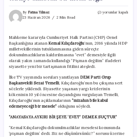
DEM
By
Fatma Yılmaz
yorumlar kapalı
Parti’den
23 Haziran 2026
2 Min Read
Kemal
Kılıçdaroğlu’na
Selahattin
Mahkeme kararıyla Cumhuriyet Halk Partisi (CHP) Genel
Demirtaş
Başkanlığına atanan
Kemal Kılıçdaroğlu
‘nun, 2016 yılında HDP
yanıtı:
‘Bizim
milletvekillerinin tutuklanmasına giden süreçte
için
dokunulmazlıkların kaldırılmasına “evet” demesiyle ilgili
ciddiye
olarak yakın zamanda kullandığı “Pişman değilim” ifadeleri
alınacak
siyasette yeni bir tartışmanın fitilini ateşledi.
bir
insan
İlke TV yayınında soruları yanıtlayan
DEM Parti Grup
değil’
Başkanvekili Sezai Temelli
, Kılıçdaroğlu’nun bu çıkışına sert
için
sözlerle yüklendi. Siyasette yaşanan yargı krizlerinin
kökeninin 10 yıl öncesine dayandığını vurgulayan Temelli,
Kılıçdaroğlu’nun açıklamalarının
“mizahın bile kabul
edemeyeceği bir mesele”
olduğunu söyledi.
“ANAYASAYA AYKIRI BİR ŞEYE ‘EVET’ DEMEK SUÇTUR”
“Kemal Kılıçdaroğlu dokunulmazlıklar meselesi konusunda
‘pişman değilim’ dedi. Siz ne düşünürsünüz?” sorusu üzerine