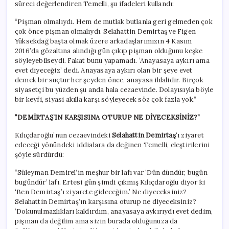
süreci değerlendiren Temelli, şu ifadeleri kullandı:
“Pişman olmalıydı. Hem de mutlak butlanla geri gelmeden çok
çok önce pişman olmalıydı. Selahattin Demirtaş ve Figen
Yüksekdağ başta olmak üzere arkadaşlarımızın 4 Kasım
2016’da gözaltına alındığı gün çıkıp pişman olduğunu keşke
söyleyebilseydi. Fakat bunu yapamadı. ‘Anayasaya aykırı ama
evet diyeceğiz’ dedi. Anayasaya aykırı olan bir şeye evet
demek bir suçtur her şeyden önce, anayasa ihlalidir. Birçok
siyasetçi bu yüzden şu anda hala cezaevinde. Dolayısıyla böyle
bir keyfi, siyasi akılla karşı söyleyecek söz çok fazla yok.”
“DEMİRTAŞ’IN KARŞISINA OTURUP NE DİYECEKSİNİZ?”
Kılıçdaroğlu’nun cezaevindeki
Selahattin Demirtaş
‘ı ziyaret
edeceği yönündeki iddialara da değinen Temelli, eleştirilerini
şöyle sürdürdü:
“Süleyman Demirel’in meşhur bir lafı var ‘Dün dündür, bugün
bugündür’ lafı. Ertesi gün şimdi çıkmış Kılıçdaroğlu diyor ki
‘Ben Demirtaş’ı ziyarete gideceğim.’ Ne diyeceksiniz?
Selahattin Demirtaş’ın karşısına oturup ne diyeceksiniz?
‘Dokunulmazlıkları kaldırdım, anayasaya aykırıydı evet dedim,
pişman da değilim ama sizin burada olduğunuza da