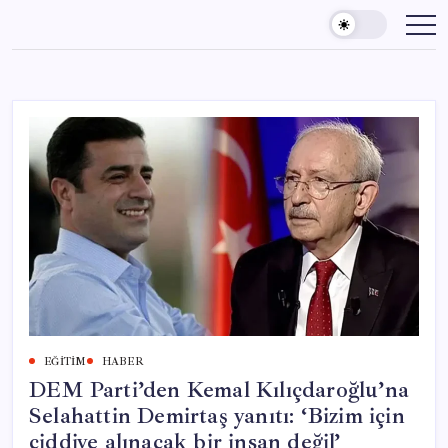
Skip
to
content
EĞITIM
HABER
DEM Parti’den Kemal Kılıçdaroğlu’na
Selahattin Demirtaş yanıtı: ‘Bizim için
ciddiye alınacak bir insan değil’