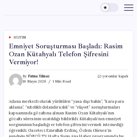
Skip
to
content
EĞITIM
Emniyet Soruşturması Başladı: Rasim
Ozan Kütahyalı Telefon Şifresini
Vermiyor!
Emniyet
By
Fatma Yılmaz
yorumlar kapalı
Soruşturması
16 Mayıs 2026
1 Min Read
Başladı:
Rasim
Ozan
Adana merkezli olarak yürütülen “yasa dışı bahis”, “kara para
Kütahyalı
aklama”, “nitelikli dolandırıcılık” ve “rüşvet” soruşturmaları
Telefon
Şifresini
kapsamında gözaltına alınan Rasim Ozan Kütahyalı’nın
Vermiyor!
gözaltı süresinin uzatıldığı bildirildi. Kütahyalı’nın emniyet
için
sorgusunun başladığı ve telefon şifresini vermek istemediği
öğrenildi. Gazeteci Emrullah Erdinç, Özlem Gürses’in
sunduğu SÖZCÜ TV Hafta Sonu Ana Haber programında bu