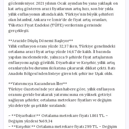
gözlemleniyor. 2021 yılının Ocak ayından bu yana yaklaşık on
kat artış gösteren arazi fiyatlarının artış hızı, son bir yılda
yıllık enflasyonun altında kaldı. Türkiye’nin büyük şehirleri
olan İstanbul, Ankara ve İzmir’de de fiyat artış oranları,
Tüketici Fiyat Endeksi (TÜFE) verilerinin gerisinde
gerçekleşti.
**Arazide Düşüş Dönemi Başlıyor**
Yıllık enflasyon oranı yüzde 32,37 iken, Türkiye genelindeki
ortalama arazi fiyat artışı yüzde 14,67’de kaldı. İl bazında
yapılan incelemelerde, yalnızca 9 şehirde fiyat artışlarının
enflasyonu aştığı görüldü. Diyarbakır ve Kırşehir, yıllık artış
oranlarıyla bu durumu iki katına çıkararak dikkat çekti. Batı
Anadolu Bölgesi’nden listeye giren tek şehir ise Uşak oldu.
**Yatırımcıya Kazandıran İller**
Türkiye Gazetesi’nde yer alan habere göre, yıllık enflasyon
oranını geride bırakarak yatırımcısına en yüksek getiriyi
sağlayan şehirler, ortalama metrekare fiyatları ve değişim
yüzdeleriyle şu şekilde sıralandı:
– **Diyarbakır:** Ortalama metrekare fiyatı 1.861 TL –
Değişim yüzdesi %69,34
– **Kırşehir:** Ortalama metrekare fiyatı 299 TL – Değişim