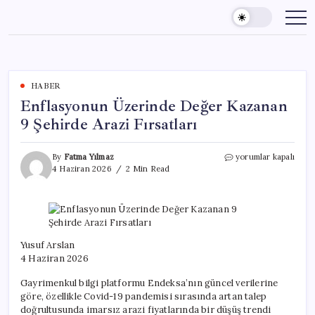
Skip
to
content
HABER
Enflasyonun Üzerinde Değer Kazanan
9 Şehirde Arazi Fırsatları
Enflasyonun
By
Fatma Yılmaz
yorumlar kapalı
Üzerinde
4 Haziran 2026
2 Min Read
Değer
Kazanan
9
Şehirde
Arazi
Fırsatları
Yusuf Arslan
için
4 Haziran 2026
Gayrimenkul bilgi platformu Endeksa’nın güncel verilerine
göre, özellikle Covid-19 pandemisi sırasında artan talep
doğrultusunda imarsız arazi fiyatlarında bir düşüş trendi