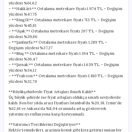
yüzdesi %61,62
– **Hakkâri:** Ortalama metrekare fiyatı 1.974 TL – Değişim
yüzdesi %47,75
– **Bingöl:** Ortalama metrekare fiyatı 713 TL – Değişim
yüzdesi %45,81
– **Uşak:** Ortalama metrekare fiyatı 207 TL – Değişim
yüzdesi %39,86
– **Şanlıurfa:** Ortalama metrekare fiyatı 1.289 TL –
Değişim yüzdesi %37,27
– **Muş:** Ortalama metrekare fiyatı 1.014 TL – Değişim
yüzdesi %36,47
– **Şırnak:** Ortalama metrekare fiyatı 1.639 TL – Değişim
yüzdesi %34,12
– **Trabzon:** Ortalama metrekare fiyatı 1.810 TL – Değişim
yüzdesi %32,70
**Büyükşehirlerde Fiyat Artışları Sınırlı Kaldı**
Üç büyük şehirde ise fiyat artışları oldukça sınırlı seviyelerde
kaldı. Son bir yılda arazi fiyatları İstanbul’da %20,38, İzmir’de
%12,61 ve Ankara’da %8,04 oranında artış göstererek
yatırımcıyı enflasyona karşı koruyamadı.
**Yatırımcı Tercihlerini Değiştiriyor**
Sektör temsilcileri, arazinin konut gibi kira getirisi sunan bir