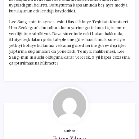
Cezasına
uyguladığını belirtti. Soruşturma kapsamında beş ayrı medya
Çarptırıldı
kuruluşunun etkilendiği kaydedildi.
için
Lee Sang-min’in ayrıca, eski Ulusal İtfaiye Teşkilatı Komiseri
Heo Seok-gon’a bu talimatların yerine getirilmesi için emir
verdiği öne sürülüyor. Dava sürecinde eski bakan hakkında,
itfaiye teşkilatını polis taleplerine göre hazırlamak suretiyle
yetkiyi kötüye kullanma ve kamu görevlilerine görev dışı işler
yaptırma suçlamaları da yöneltildi. Temyiz mahkemesi, Lee
Sang-min’in suçlu olduğuna karar vererek, 9 yıl hapis cezasına
çarptırılmasına hükmetti.
Author
Fatma Yılmaz