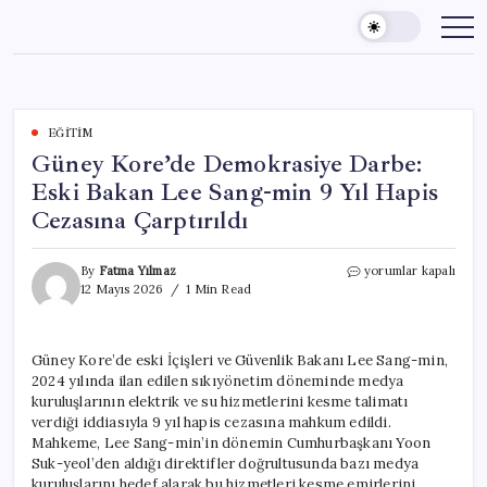
Skip
to
content
EĞITIM
Güney Kore’de Demokrasiye Darbe:
Eski Bakan Lee Sang-min 9 Yıl Hapis
Cezasına Çarptırıldı
Güney
By
Fatma Yılmaz
yorumlar kapalı
Kore’de
12 Mayıs 2026
1 Min Read
Demokrasiye
Darbe:
Eski
Güney Kore’de eski İçişleri ve Güvenlik Bakanı Lee Sang-min,
Bakan
2024 yılında ilan edilen sıkıyönetim döneminde medya
Lee
Sang-
kuruluşlarının elektrik ve su hizmetlerini kesme talimatı
min
verdiği iddiasıyla 9 yıl hapis cezasına mahkum edildi.
9
Mahkeme, Lee Sang-min’in dönemin Cumhurbaşkanı Yoon
Yıl
Suk-yeol’den aldığı direktifler doğrultusunda bazı medya
Hapis
kuruluşlarını hedef alarak bu hizmetleri kesme emirlerini