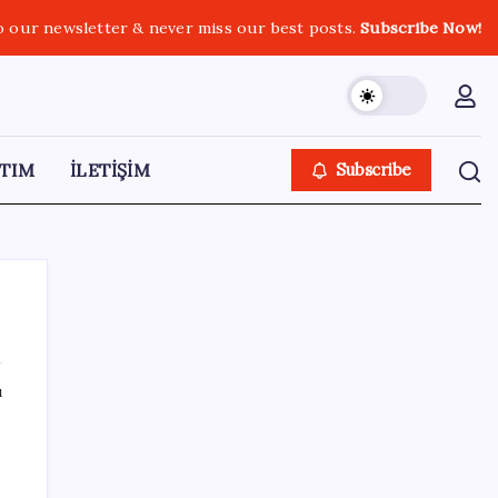
o our newsletter & never miss our best posts.
Subscribe Now!
TIM
İLETİŞİM
Subscribe
ı
SON YAZILAR
Zihin Okuyan Yapay Zeka Firması: Beynini
Okutana 50 Dolar