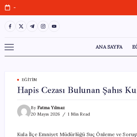
Skip
-
to
content
https://www.facebook.com/
https://twitter.com/
https://t.me/
https://www.instagram.com/
https://youtube.com/
ANA SAYFA
E
EĞITIM
Hapis Cezası Bulunan Şahıs Kul
By
Fatma Yılmaz
20 Mayıs 2026
1 Min Read
Kula İlçe Emniyet Müdürlüğü Suç Önleme ve Soruşt