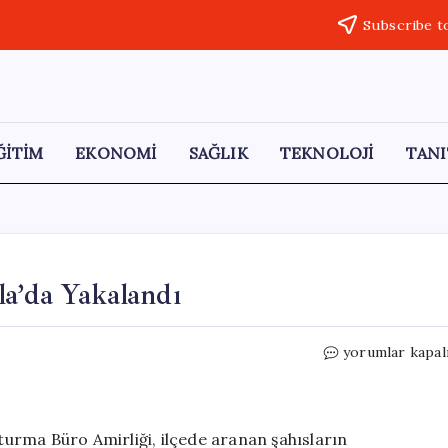
Subscribe t
ĞİTİM
EKONOMİ
SAĞLIK
TEKNOLOJİ
TANI
a’da Yakalandı
Hapis
yorumlar kapal
Cezası
Bulunan
Şahıs
Kula’da
urma Büro Amirliği, ilçede aranan şahısların