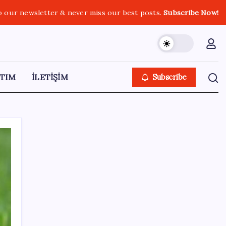
o our newsletter & never miss our best posts.
Subscribe Now!
TIM
İLETİŞİM
Subscribe
SON YAZILAR
Düz Dünya gibi teorilere inanma eğiliminin
arkasındaki gizem çözüldü