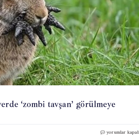
yerde ‘zombi tavşan’ görülmeye
Harita
yorumlar kapal
kırmızıya