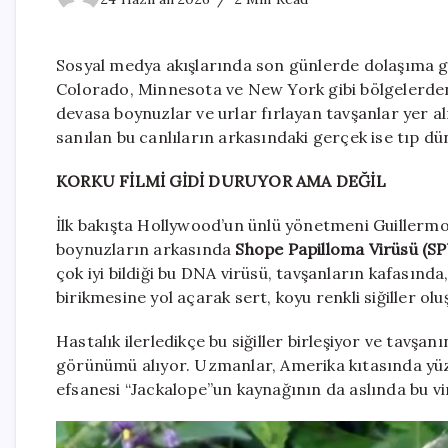
Sosyal medya akışlarında son günlerde dolaşıma g
Colorado, Minnesota ve New York gibi bölgelerden
devasa boynuzlar ve urlar fırlayan tavşanlar yer al
sanılan bu canlıların arkasındaki gerçek ise tıp dün
KORKU FİLMİ GİDİ DURUYOR AMA DEĞİL
İlk bakışta Hollywood’un ünlü yönetmeni Guillermo
boynuzların arkasında
Shope Papilloma Virüsü (SP
çok iyi bildiği bu DNA virüsü, tavşanların kafasınd
birikmesine yol açarak sert, koyu renkli siğiller olu
Hastalık ilerledikçe bu siğiller birleşiyor ve tavşa
görünümü alıyor. Uzmanlar, Amerika kıtasında yüzy
efsanesi “Jackalope”un kaynağının da aslında bu vi