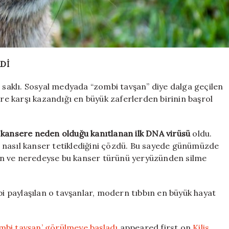
Dİ
a saklı. Sosyal medyada “zombi tavşan” diye dalga geçilen
ere karşı kazandığı en büyük zaferlerden birinin başrol
kansere neden olduğu kanıtlanan ilk DNA virüsü
oldu.
in nasıl kanser tetiklediğini çözdü. Bu sayede günümüzde
an ve neredeyse bu kanser türünü yeryüzünden silme
bi paylaşılan o tavşanlar, modern tıbbın en büyük hayat
mbi tavşan’ görülmeye başladı
appeared first on
Kilis