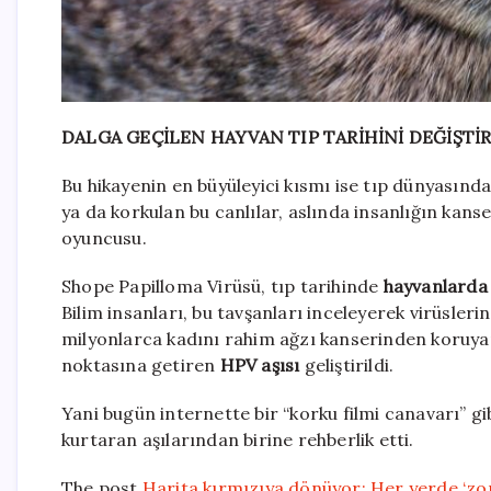
DALGA GEÇİLEN HAYVAN TIP TARİHİNİ DEĞİŞTİR
Bu hikayenin en büyüleyici kısmı ise tıp dünyasınd
ya da korkulan bu canlılar, aslında insanlığın kans
oyuncusu.
Shope Papilloma Virüsü, tıp tarihinde
hayvanlarda 
Bilim insanları, bu tavşanları inceleyerek virüsler
milyonlarca kadını rahim ağzı kanserinden koruy
noktasına getiren
HPV aşısı
geliştirildi.
Yani bugün internette bir “korku filmi canavarı” gi
kurtaran aşılarından birine rehberlik etti.
The post
Harita kırmızıya dönüyor: Her yerde ‘zo