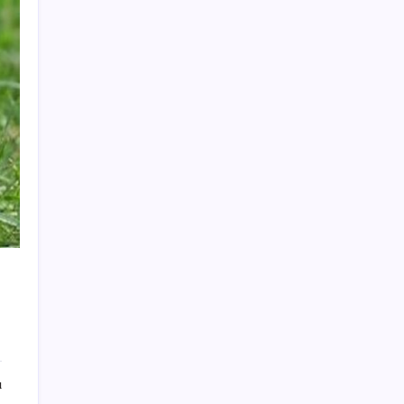
ABD ile ticaret gerilimine rağmen artış: Çin
malları tüm dünyayı sarıyor
Güneş’in en net görüntüsü yakalandı, sır
perdesi nihayet aralandı
Fiyatını gören kapış kapış alıyor: Talebe
stok yetişmiyor
Köprülere talip olan Fransız şirket
komşunun elektriğini döşüyor
Dünya Altın Konseyi’nden kritik rapor: Altın
piyasasında kısa vadede ne olacak?
Fransa’da işsizlik 6 yılın zirvesinde
23 ülkede faaliyet gösteren Türk devi
kararını verdi: Ülkedeki bütün mağazalarını
kapatıyor
Yarım asırlık Türk şirketi Dubaililere
satılıyor: Devir süreci başladı
ı