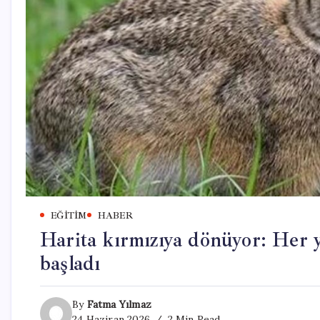
EĞITIM
HABER
Harita kırmızıya dönüyor: Her 
başladı
By
Fatma Yılmaz
24 Haziran 2026
2 Min Read