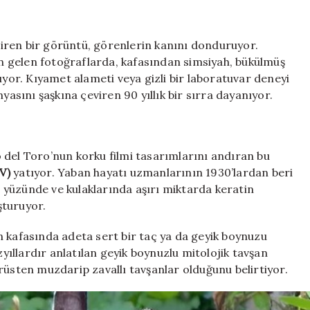
dönüyor:
Her
yerde
iren bir görüntü, görenlerin kanını donduruyor.
‘zombi
 gelen fotoğraflarda, kafasından simsiyah, bükülmüş
tavşan’
ıyor. Kıyamet alameti veya gizli bir laboratuvar deneyi
görülmeye
yasını şaşkına çeviren 90 yıllık bir sırra dayanıyor.
başladı
için
 del Toro’nun korku filmi tasarımlarını andıran bu
V)
yatıyor. Yaban hayatı uzmanlarının 1930’lardan beri
a, yüzünde ve kulaklarında aşırı miktarda keratin
şturuyor.
nın kafasında adeta sert bir taç ya da geyik boynuzu
ıllardır anlatılan geyik boynuzlu mitolojik tavşan
rüsten muzdarip zavallı tavşanlar olduğunu belirtiyor.