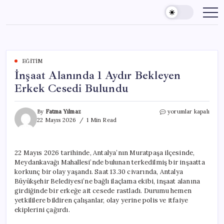
Skip
to
content
EĞITIM
İnşaat Alanında 1 Aydır Bekleyen
Erkek Cesedi Bulundu
İnşaat
By
Fatma Yılmaz
yorumlar kapalı
Alanında
22 Mayıs 2026
1 Min Read
1
Aydır
Bekleyen
22 Mayıs 2026 tarihinde, Antalya’nın Muratpaşa ilçesinde,
Erkek
Meydankavağı Mahallesi’nde bulunan terkedilmiş bir inşaatta
Cesedi
Bulundu
korkunç bir olay yaşandı. Saat 13.30 civarında, Antalya
için
Büyükşehir Belediyesi’ne bağlı ilaçlama ekibi, inşaat alanına
girdiğinde bir erkeğe ait cesede rastladı. Durumu hemen
yetkililere bildiren çalışanlar, olay yerine polis ve itfaiye
ekiplerini çağırdı.