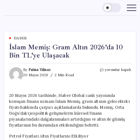
Skip
to
content
HABER
İslam Memiş: Gram Altın 2026’da 10
Bin TL’ye Ulaşacak
İslam
By
Fatma Yılmaz
yorumlar kapalı
Memiş:
20 Mayıs 2026
2 Min Read
Gram
Altın
2026’da
20 Mayıs 2026 tarihinde, Haber Global canlı yayınında
10
konuşan finans uzmanı İslam Memiş, gram altının gelecekteki
Bin
TL’ye
fiyatı hakkında çarpıcı açıklamalarda bulundu. Memiş, Orta
Ulaşacak
Doğu’daki jeopolitik gelişmelerin küresel finans
için
piyasalarındaki dalgalanmaları artırdığını ve altın ile gümüş
fiyatlarının bu durumdan etkilendiğini belirtti.
Petrol Fiyatları Altın Fiyatlarını Etkiliyor