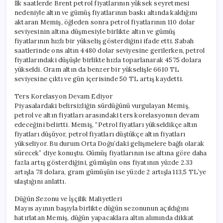
İlk saatlerde Brent petrol fiyatlarının yüksek seyretmesi
nedeniyle altın ve gümüş fiyatlarının baskı altında kaldığını
aktaran Memiş, öğleden sonra petrol fiyatlarının 110 dolar
seviyesinin altına düşmesiyle birlikte altın ve gümüş
fiyatlarının hızlı bir yükseliş gösterdiğini ifade etti. Sabah
saatlerinde ons altın 4480 dolar seviyesine gerilerken, petrol
fiyatlarındaki düşüşle birlikte hızla toparlanarak 4575 dolara
yükseldi. Gram altın da benzer bir yükselişle 6610 TL
seviyesine çıktı ve gün içerisinde 50 TL artış kaydetti.
Ters Korelasyon Devam Ediyor
Piyasalardaki belirsizliğin sürdüğünü vurgulayan Memiş,
petrol ve altın fiyatları arasındaki ters korelasyonun devam
edeceğini belirtti. Memiş, “Petrol fiyatları yükseldikçe altın
fiyatları düşüyor, petrol fiyatları düştükçe altın fiyatları
yükseliyor. Bu durum Orta Doğu’daki gelişmelere bağlı olarak
sürecek” diye konuştu. Gümüş fiyatlarının ise altına göre daha
fazla artış gösterdiğini, gümüşün ons fiyatının yüzde 2.33
artışla 78 dolara, gram gümüşün ise yüzde 2 artışla 113,5 TL’ye
ulaştığını anlattı.
Düğün Sezonu ve İşçilik Maliyetleri
Mayıs ayının başıyla birlikte düğün sezonunun açıldığını
hatırlatan Memiş, düğün yapacaklara altın alımında dikkat