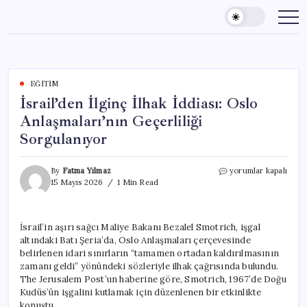
Skip
to
content
EĞITIM
İsrail’den İlginç İlhak İddiası: Oslo
Anlaşmaları’nın Geçerliliği
Sorgulanıyor
İsrail’den
By
Fatma Yılmaz
yorumlar kapalı
İlginç
15 Mayıs 2026
1 Min Read
İlhak
İddiası:
Oslo
İsrail’in aşırı sağcı Maliye Bakanı Bezalel Smotrich, işgal
Anlaşmaları’nın
altındaki Batı Şeria’da, Oslo Anlaşmaları çerçevesinde
Geçerliliği
Sorgulanıyor
belirlenen idari sınırların “tamamen ortadan kaldırılmasının
için
zamanı geldi” yönündeki sözleriyle ilhak çağrısında bulundu.
The Jerusalem Post’un haberine göre, Smotrich, 1967’de Doğu
Kudüs’ün işgalini kutlamak için düzenlenen bir etkinlikte
konuştu.