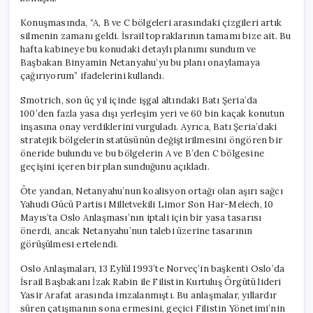
Konuşmasında, “A, B ve C bölgeleri arasındaki çizgileri artık
silmenin zamanı geldi. İsrail topraklarının tamamı bize ait. Bu
hafta kabineye bu konudaki detaylı planımı sundum ve
Başbakan Binyamin Netanyahu’yu bu planı onaylamaya
çağırıyorum” ifadelerini kullandı.
Smotrich, son üç yıl içinde işgal altındaki Batı Şeria’da
100’den fazla yasa dışı yerleşim yeri ve 60 bin kaçak konutun
inşasına onay verdiklerini vurguladı. Ayrıca, Batı Şeria’daki
stratejik bölgelerin statüsünün değiştirilmesini öngören bir
öneride bulundu ve bu bölgelerin A ve B’den C bölgesine
geçişini içeren bir plan sunduğunu açıkladı.
Öte yandan, Netanyahu’nun koalisyon ortağı olan aşırı sağcı
Yahudi Gücü Partisi Milletvekili Limor Son Har-Melech, 10
Mayıs’ta Oslo Anlaşması’nın iptali için bir yasa tasarısı
önerdi, ancak Netanyahu’nun talebi üzerine tasarının
görüşülmesi ertelendi.
Oslo Anlaşmaları, 13 Eylül 1993’te Norveç’in başkenti Oslo’da
İsrail Başbakanı İzak Rabin ile Filistin Kurtuluş Örgütü lideri
Yasir Arafat arasında imzalanmıştı. Bu anlaşmalar, yıllardır
süren çatışmanın sona ermesini, geçici Filistin Yönetimi’nin