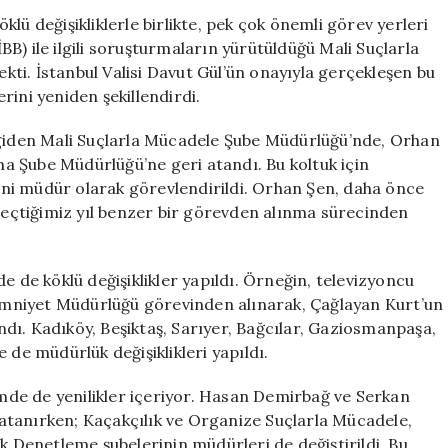
İBB
lü değişikliklerle birlikte, pek çok önemli görev yerleri
Soruşturmaları
İBB) ile ilgili soruşturmaların yürütüldüğü Mali Suçlarla
Değişiklikler
ti. İstanbul Valisi Davut Gül’ün onayıyla gerçekleşen bu
için
rini yeniden şekillendirdi.
 giden Mali Suçlarla Mücadele Şube Müdürlüğü’nde, Orhan
a Şube Müdürlüğü’ne geri atandı. Bu koltuk için
ni müdür olarak görevlendirildi. Orhan Şen, daha önce
 geçtiğimiz yıl benzer bir görevden alınma sürecinden
e de köklü değişiklikler yapıldı. Örneğin, televizyoncu
e Emniyet Müdürlüğü görevinden alınarak, Çağlayan Kurt’un
dı. Kadıköy, Beşiktaş, Sarıyer, Bağcılar, Gaziosmanpaşa,
 de müdürlük değişiklikleri yapıldı.
timde de yenilikler içeriyor. Hasan Demirbağ ve Serkan
atanırken; Kaçakçılık ve Organize Suçlarla Mücadele,
ik Denetleme şubelerinin müdürleri de değiştirildi. Bu