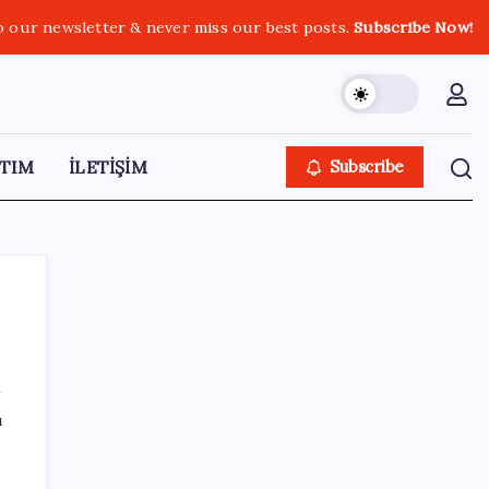
o our newsletter & never miss our best posts.
Subscribe Now!
TIM
İLETİŞİM
Subscribe
SON YAZILAR
ı
Zihin Okuyan Yapay Zeka Firması: Beynini
Okutana 50 Dolar