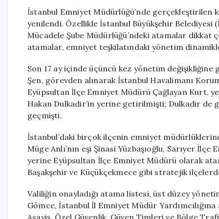
İstanbul Emniyet Müdürlüğü’nde gerçekleştirilen kök
yenilendi. Özellikle İstanbul Büyükşehir Belediyesi (
Mücadele Şube Müdürlüğü’ndeki atamalar dikkat çek
atamalar, emniyet teşkilatındaki yönetim dinamikle
Son 17 ay içinde üçüncü kez yönetim değişikliğine
Şen, görevden alınarak İstanbul Havalimanı Korum
Eyüpsultan İlçe Emniyet Müdürü Çağlayan Kurt, ye
Hakan Dulkadir’in yerine getirilmişti; Dulkadir de
geçmişti.
İstanbul’daki birçok ilçenin emniyet müdürlüklerind
Müge Anlı’nın eşi Şinasi Yüzbaşıoğlu, Sarıyer İlç
yerine Eyüpsultan İlçe Emniyet Müdürü olarak atan
Başakşehir ve Küçükçekmece gibi stratejik ilçelerde
Valiliğin onayladığı atama listesi, üst düzey yöne
Gömce, İstanbul İl Emniyet Müdür Yardımcılığına 
Asayiş, Özel Güvenlik, Güven Timleri ve Bölge Traf