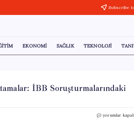
Subscribe t
ĞİTİM
EKONOMİ
SAĞLIK
TEKNOLOJİ
TANI
tamalar: İBB Soruşturmalarındaki
İstanbul
yorumlar kapal
Emniyetinde
Önemli
Atamalar: