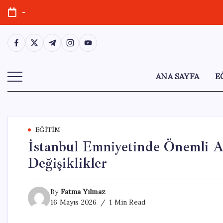
Skip
-
to
content
https://www.facebook.com/
https://twitter.com/
https://t.me/
https://www.instagram.com/
https://youtube.com/
ANA SAYFA
E
EĞITIM
İstanbul Emniyetinde Önemli A
Değişiklikler
By
Fatma Yılmaz
16 Mayıs 2026
1 Min Read