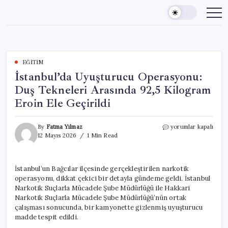
Skip
to
content
EĞITIM
İstanbul’da Uyuşturucu Operasyonu:
Duş Tekneleri Arasında 92,5 Kilogram
Eroin Ele Geçirildi
İstanbul’da
By
Fatma Yılmaz
yorumlar kapalı
Uyuşturucu
12 Mayıs 2026
1 Min Read
Operasyonu:
Duş
Tekneleri
İstanbul’un Bağcılar ilçesinde gerçekleştirilen narkotik
Arasında
operasyonu, dikkat çekici bir detayla gündeme geldi. İstanbul
92,5
Kilogram
Narkotik Suçlarla Mücadele Şube Müdürlüğü ile Hakkari
Eroin
Narkotik Suçlarla Mücadele Şube Müdürlüğü’nün ortak
Ele
çalışması sonucunda, bir kamyonette gizlenmiş uyuşturucu
Geçirildi
madde tespit edildi.
için