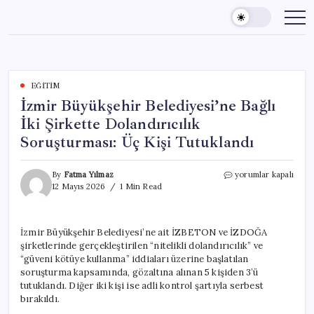
Skip
to
content
EĞITIM
İzmir Büyükşehir Belediyesi’ne Bağlı
İki Şirkette Dolandırıcılık
Soruşturması: Üç Kişi Tutuklandı
İzmir
By
Fatma Yılmaz
yorumlar kapalı
Büyükşehir
12 Mayıs 2026
1 Min Read
Belediyesi’ne
Bağlı
İki
İzmir Büyükşehir Belediyesi’ne ait İZBETON ve İZDOĞA
Şirkette
şirketlerinde gerçekleştirilen “nitelikli dolandırıcılık” ve
Dolandırıcılık
Soruşturması:
“güveni kötüye kullanma” iddiaları üzerine başlatılan
Üç
soruşturma kapsamında, gözaltına alınan 5 kişiden 3’ü
Kişi
tutuklandı. Diğer iki kişi ise adli kontrol şartıyla serbest
Tutuklandı
bırakıldı.
için