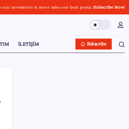
o our newsletter & never miss our best posts.
Subscribe Now!
TIM
İLETİŞİM
Subscribe
ı
SON YAZILAR
Yarım asırlık Türk şirketi Dubaililere
satılıyor: Devir süreci başladı