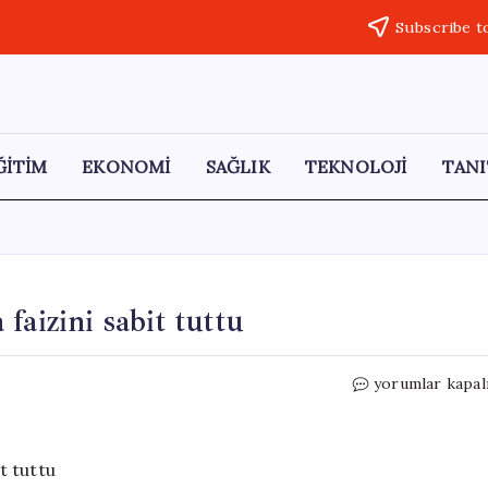
Subscribe t
ĞİTİM
EKONOMİ
SAĞLIK
TEKNOLOJİ
TANI
faizini sabit tuttu
Kanada
yorumlar kapal
Merkez
Bankası
politika
faizini