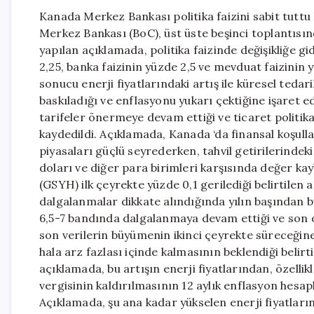
Kanada Merkez Bankası politika faizini sabit tutt
Merkez Bankası (BoC), üst üste beşinci toplantısınd
yapılan açıklamada, politika faizinde değişikliğe gi
2,25, banka faizinin yüzde 2,5 ve mevduat faizinin 
sonucu enerji fiyatlarındaki artış ile küresel ted
baskıladığı ve enflasyonu yukarı çektiğine işaret
tarifeler önermeye devam ettiği ve ticaret politika
kaydedildi. Açıklamada, Kanada ‘da finansal koşull
piyasaları güçlü seyrederken, tahvil getirilerind
doları ve diğer para birimleri karşısında değer kayb
(GSYH) ilk çeyrekte yüzde 0,1 gerilediği belirtilen
dalgalanmalar dikkate alındığında yılın başından bu
6,5-7 bandında dalgalanmaya devam ettiği ve son o
son verilerin büyümenin ikinci çeyrekte süreceğine
hala arz fazlası içinde kalmasının beklendiği belirt
açıklamada, bu artışın enerji fiyatlarından, özellik
vergisinin kaldırılmasının 12 aylık enflasyon hes
Açıklamada, şu ana kadar yükselen enerji fiyatların