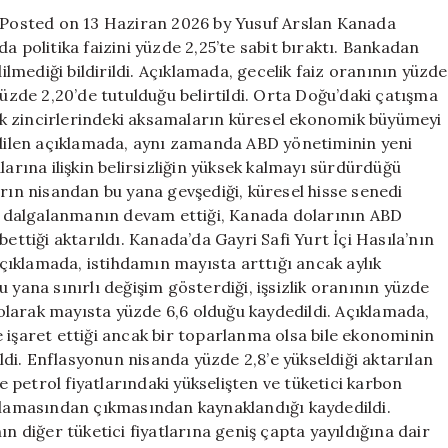
sabit
u Posted on 13 Haziran 2026 by Yusuf Arslan Kanada
tuttu
a politika faizini yüzde 2,25’te sabit bıraktı. Bankadan
için
dilmediği bildirildi. Açıklamada, gecelik faiz oranının yüzde
yüzde 2,20’de tutulduğu belirtildi. Orta Doğu’daki çatışma
arik zincirlerindeki aksamaların küresel ekonomik büyümeyi
 edilen açıklamada, aynı zamanda ABD yönetiminin yeni
larına ilişkin belirsizliğin yüksek kalmayı sürdürdüğü
arın nisandan bu yana gevşediği, küresel hisse senedi
eki dalgalanmanın devam ettiği, Kanada dolarının ABD
ettiği aktarıldı. Kanada’da Gayri Safi Yurt İçi Hasıla’nın
 açıklamada, istihdamın mayısta arttığı ancak aylık
 yana sınırlı değişim gösterdiği, işsizlik oranının yüzde
larak mayısta yüzde 6,6 olduğu kaydedildi. Açıklamada,
 işaret ettiği ancak bir toparlanma olsa bile ekonominin
ildi. Enflasyonun nisanda yüzde 2,8’e yükseldiği aktarılan
le petrol fiyatlarındaki yükselişten ve tüketici karbon
aplamasından çıkmasından kaynaklandığı kaydedildi.
ın diğer tüketici fiyatlarına geniş çapta yayıldığına dair