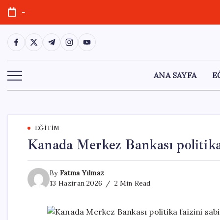
Skip
-
to
content
https://www.facebook.com/
https://twitter.com/
https://t.me/
https://www.instagram.com/
https://youtube.com/
ANA SAYFA
E
EĞITIM
Kanada Merkez Bankası politika 
By
Fatma Yılmaz
13 Haziran 2026
2 Min Read