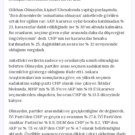
için
Gökhan Günaydın, kişisel X hesabında yaptığı paylaşımda,
“Son dönemlerde ‘ısmarlama olmayan’ anketlerde görülen
ortak bir eğilim var: AKP, kararsız oylar hesaba katılmadan %
23, kararsızlar dahil edildiğinde ise % 30’un altında kalmakta.
Bu oranların, seçime giren oylar arasında daha da düşeceğini
öngörüyorum” dedi. CHP’nin ise kararsızlar hesaba
katılmadan % 25, dağıtıldıktan sonra ise % 32 seviyesinde
olduğunu vurguladı.
Anketteki verilerin sadece oy oranlarıyla sınırlı olmadığını
belirten Günaydın, partiler arası seçmen sadakatinin de
önemli bir gösterge olduğunu ifade etti. Ankara
Araştırmaları’nın sonuçlarına göre, en yüksek seçmen
sadakatine sahip parti CHP olarak öne çıkıyor. İktidar
blokunda, MHP’nin % 35.9’u ve AKP’nin % 19.5’i kararsız
seçmenlerden oluşurken, bu oran CHP’de % 13.5 düzeyinde
kalıyor.
Günaydın, partiler arasındaki oy geçişkenliğine de değinerek,
İYİ Parti’den CHP’ye geçen oy oranının % 27.8, İYİ Parti’den
Anahtar Partisi’ne % 8.9, DEM’den CHP’ye % 8.2, YRP’den
AKP’ye % 7.5 ve AKP’den CHP’ye % 4.7 olarak belirlendiğini
aktardı. Özellikle sonuncu geçişin dikkat çekici olduğunu ifade