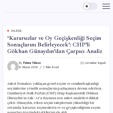
Skip
to
content
HABER
‘Kararsızlar ve Oy Geçişkenliği Seçim
Sonuçlarını Belirleyecek’: CHP’li
Gökhan Günaydın’dan Çarpıcı Analiz
‘Kararsızlar
By
Fatma Yılmaz
yorumlar kapalı
ve
12 Mayıs 2026
2 Min Read
Oy
Geçişkenliği
Seçim
Anket firmaları, yaklaşan genel seçim ve cumhurbaşkanlığı
Sonuçlarını
seçimlerine yönelik sonuçlarını paylaşmaya devam ederken,
Belirleyecek’:
CHP’li
Cumhuriyet Halk Partisi (CHP) Grup Başkanvekili Gökhan
Gökhan
Günaydın’ın Ank- Ar’a dayanan son anket analizleri dikkat
Günaydın’dan
çekti. Günaydın, erken seçim taleplerinin yükseldiği bir
Çarpıcı
ortamda, kararsız seçmenlerin ve oy geçişkenliğinin seçim
Analiz
sonuçları üzerindeki etkilerini ele aldı.