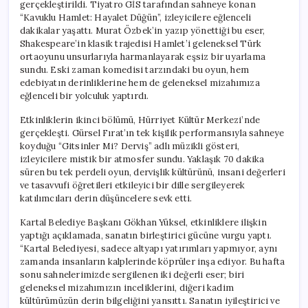
gerçekleştirildi. Tiyatro GİS tarafından sahneye konan
“Kavuklu Hamlet: Hayalet Düğün”, izleyicilere eğlenceli
dakikalar yaşattı. Murat Özbek’in yazıp yönettiği bu eser,
Shakespeare’in klasik trajedisi Hamlet’i geleneksel Türk
ortaoyunu unsurlarıyla harmanlayarak eşsiz bir uyarlama
sundu. Eski zaman komedisi tarzındaki bu oyun, hem
edebiyatın derinliklerine hem de geleneksel mizahımıza
eğlenceli bir yolculuk yaptırdı.
Etkinliklerin ikinci bölümü, Hürriyet Kültür Merkezi’nde
gerçekleşti. Gürsel Fırat’ın tek kişilik performansıyla sahneye
koyduğu “Gitsinler Mi? Derviş” adlı müzikli gösteri,
izleyicilere mistik bir atmosfer sundu. Yaklaşık 70 dakika
süren bu tek perdeli oyun, dervişlik kültürünü, insani değerleri
ve tasavvufi öğretileri etkileyici bir dille sergileyerek
katılımcıları derin düşüncelere sevk etti.
Kartal Belediye Başkanı Gökhan Yüksel, etkinliklere ilişkin
yaptığı açıklamada, sanatın birleştirici gücüne vurgu yaptı.
“Kartal Belediyesi, sadece altyapı yatırımları yapmıyor, aynı
zamanda insanların kalplerinde köprüler inşa ediyor. Bu hafta
sonu sahnelerimizde sergilenen iki değerli eser; biri
geleneksel mizahımızın inceliklerini, diğeri kadim
kültürümüzün derin bilgeliğini yansıttı. Sanatın iyileştirici ve