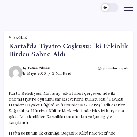
Skip
to
content
SAĞLIK
Kartal’da Tiyatro Coşkusu: İki Etkinlik
Birden Sahne Aldı
Kartal’da
By
Fatma Yılmaz
yorumlar kapalı
Tiyatro
12 Mayıs 2026
2 Min Read
Coşkusu:
İki
Etkinlik
Kartal Belediyesi, Mayıs ayı etkinlikleri çerçevesinde iki
Birden
önemli tiyatro oyununu sanatseverlerle buluşturdu. “Kavuklu
Sahne
Aldı
Hamlet: Hayalet Düğün” ve “Gitsinler Mi? Derviş” adlı eserler,
için
Soğanlık ve Hürriyet Kültür Merkezleri’nde izleyici karşısına
çıktı. Bu etkinlikler, Kartallılar tarafından yoğun ilgiyle
karşılandı.
Hafta sonunun ilk etkinliği, Soğanlık Kültür Merkezi’nde