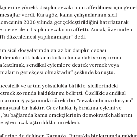
için
erine yönelik disiplin cezalarının affedilmesi için genel
Acil
esajlar verdi. Karagöz, kamu çalışanlarının sicil
Çağrı:
emesinin 2006 yılında gerçekleştirildiğini hatırlatarak,
‘Bu
erde verilen disiplin cezalarını affetti. Ancak, üzerinden
Bir
ffı düzenlemesi yapılmamıştır” dedi.
İhtiyaçtır’
için
n sicil dosyalarında en az bir disiplin cezası
 demokratik hakların kullanılması dahi soruşturma
na katılmak, sendikal eylemlere destek vermek veya
urmaların gerekçesi olmaktadır” şeklinde konuştu.
sizlik ve artan yoksullukla birlikte, sicillerindeki
tmek zorunda kaldıklarını belirtti. Özellikle sendikal
anlarının iş yaşamında sürekli bir “cezalandırma dosyası”
t anayasal bir haktır. Grev hakkı, iş bırakma eylemi ve
, bu bağlamda kamu emekçilerinin demokratik haklarını
 işten uzaklaştırıldıklarını ekledi.
lallerine de değinen Karagöz, Bursa’da bir kurumda müdü