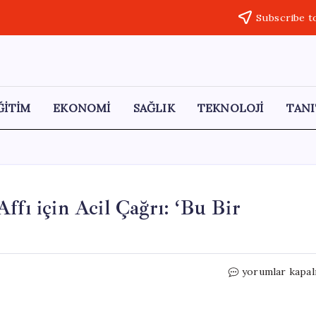
Subscribe t
ĞİTİM
EKONOMİ
SAĞLIK
TEKNOLOJİ
TANI
ffı için Acil Çağrı: ‘Bu Bir
KESK’ten
yorumlar kapal
Disiplin
Cezalarının
Affı