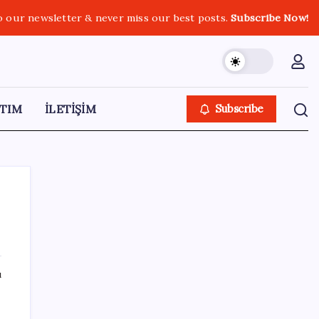
o our newsletter & never miss our best posts.
Subscribe Now!
TIM
İLETİŞİM
Subscribe
SON YAZILAR
ı
Yarım asırlık Türk şirketi Dubaililere
satılıyor: Devir süreci başladı