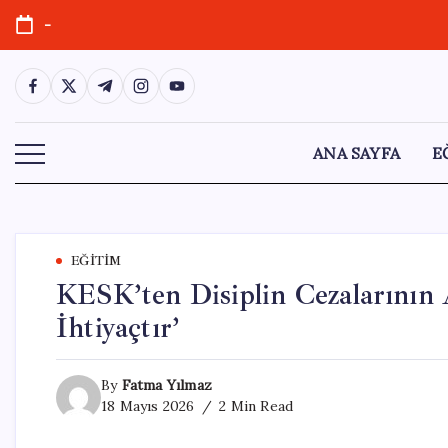
Skip
-
to
content
https://www.facebook.com/
https://twitter.com/
https://t.me/
https://www.instagram.com/
https://youtube.com/
ANA SAYFA
E
EĞITIM
KESK’ten Disiplin Cezalarının A
İhtiyaçtır’
By
Fatma Yılmaz
18 Mayıs 2026
2 Min Read