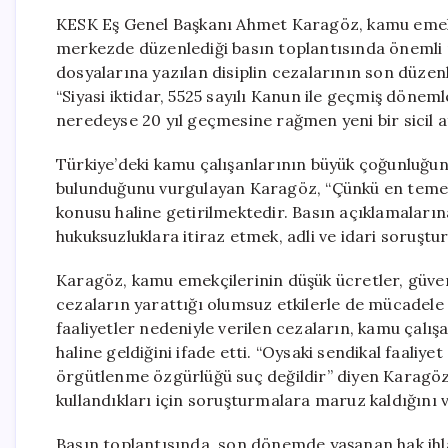
KESK Eş Genel Başkanı Ahmet Karagöz, kamu emekçil
merkezde düzenlediği basın toplantısında önemli m
dosyalarına yazılan disiplin cezalarının son düzenl
“Siyasi iktidar, 5525 sayılı Kanun ile geçmiş döneml
neredeyse 20 yıl geçmesine rağmen yeni bir sicil a
Türkiye’deki kamu çalışanlarının büyük çoğunluğunu
bulunduğunu vurgulayan Karagöz, “Çünkü en temel
konusu haline getirilmektedir. Basın açıklamaları
hukuksuzluklara itiraz etmek, adli ve idari soruşt
Karagöz, kamu emekçilerinin düşük ücretler, güvence
cezaların yarattığı olumsuz etkilerle de mücadele e
faaliyetler nedeniyle verilen cezaların, kamu çalış
haline geldiğini ifade etti. “Oysaki sendikal faaliye
örgütlenme özgürlüğü suç değildir” diyen Karagöz
kullandıkları için soruşturmalara maruz kaldığını ve
Basın toplantısında, son dönemde yaşanan hak ih