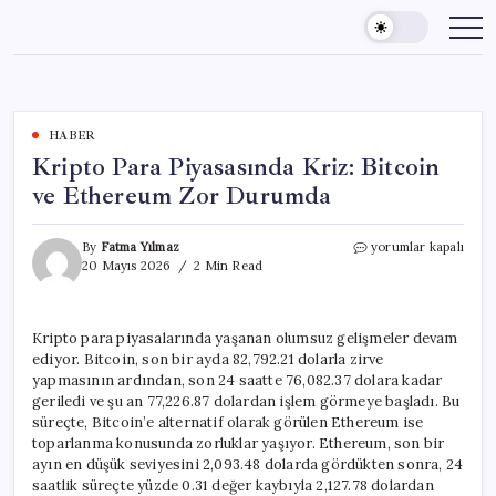
Skip
to
content
HABER
Kripto Para Piyasasında Kriz: Bitcoin
ve Ethereum Zor Durumda
Kripto
By
Fatma Yılmaz
yorumlar kapalı
Para
20 Mayıs 2026
2 Min Read
Piyasasında
Kriz:
Bitcoin
Kripto para piyasalarında yaşanan olumsuz gelişmeler devam
ve
ediyor. Bitcoin, son bir ayda 82,792.21 dolarla zirve
Ethereum
Zor
yapmasının ardından, son 24 saatte 76,082.37 dolara kadar
Durumda
geriledi ve şu an 77,226.87 dolardan işlem görmeye başladı. Bu
için
süreçte, Bitcoin’e alternatif olarak görülen Ethereum ise
toparlanma konusunda zorluklar yaşıyor. Ethereum, son bir
ayın en düşük seviyesini 2,093.48 dolarda gördükten sonra, 24
saatlik süreçte yüzde 0.31 değer kaybıyla 2,127.78 dolardan