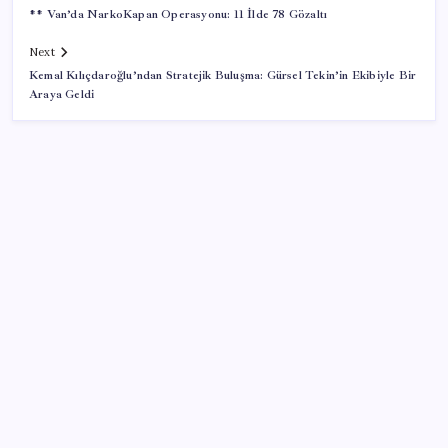
** Van’da NarkoKapan Operasyonu: 11 İlde 78 Gözaltı
Next
Kemal Kılıçdaroğlu’ndan Stratejik Buluşma: Gürsel Tekin’in Ekibiyle Bir
Araya Geldi
SON YAZILAR
Zihin Okuyan Yapay Zeka Firması: Beynini Okutana
50 Dolar
BDDK’den yatırım araçlarına yeni çerçeve: Bireysel
limitlerde kurallar sil baştan