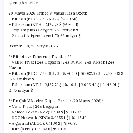
işlem görmekte.
20 Mayıs 2026 Kripto Piyasası Kısa Özeti:
– Bitcoin (BTC): 77,226.87 $ (% +0.30)
– Ethereum (ETH): 2,127.78 $ (% -0.31)
– Toplam piyasa değeri: 2.57 trilyon $
– 24 saatlik işlem hacmi: 70.63 milyar $
Saat: 09:30, 20 Mayıs 2026
**Bitcoin ve Ethereum Fiyatları**
– Varlık: Fiyat | 24s Değişim | 24s Düşük | 24s Yüksek | 24s
Hacim
– Bitcoin (BTC): 77,226.87 $ | % +0.30 | 76,082.37 $ | 77,283.68 $
| 26.3 milyar $
– Ethereum (ETH): 2,127.78 $ | % -0.31 | 2,093.48 $ | 2,143.01 $ |
11.75 milyar $
**En Çok Yükselen Kripto Paralar (20 Mayıs 2026)**
– Coin: Fiyat | 24s Değişim
– Venice Token (VVV): 17.08 $ | % +17.32
– XDC Network (XDC): 0.03554 $ | % +15.10
– Algorand (ALGO): 0.1160 $ | % +6.83
– Kite (KITE): 0.2393 $ | % +4.35