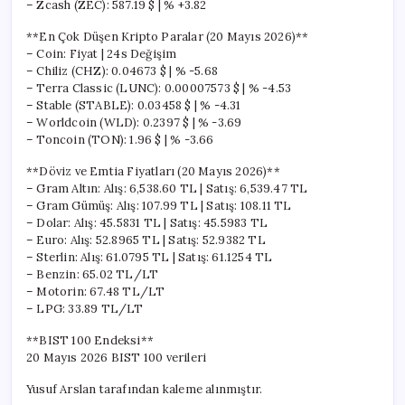
– Zcash (ZEC): 587.19 $ | % +3.82
**En Çok Düşen Kripto Paralar (20 Mayıs 2026)**
– Coin: Fiyat | 24s Değişim
– Chiliz (CHZ): 0.04673 $ | % -5.68
– Terra Classic (LUNC): 0.00007573 $ | % -4.53
– Stable (STABLE): 0.03458 $ | % -4.31
– Worldcoin (WLD): 0.2397 $ | % -3.69
– Toncoin (TON): 1.96 $ | % -3.66
**Döviz ve Emtia Fiyatları (20 Mayıs 2026)**
– Gram Altın: Alış: 6,538.60 TL | Satış: 6,539.47 TL
– Gram Gümüş: Alış: 107.99 TL | Satış: 108.11 TL
– Dolar: Alış: 45.5831 TL | Satış: 45.5983 TL
– Euro: Alış: 52.8965 TL | Satış: 52.9382 TL
– Sterlin: Alış: 61.0795 TL | Satış: 61.1254 TL
– Benzin: 65.02 TL/LT
– Motorin: 67.48 TL/LT
– LPG: 33.89 TL/LT
**BIST 100 Endeksi**
20 Mayıs 2026 BIST 100 verileri
Yusuf Arslan tarafından kaleme alınmıştır.