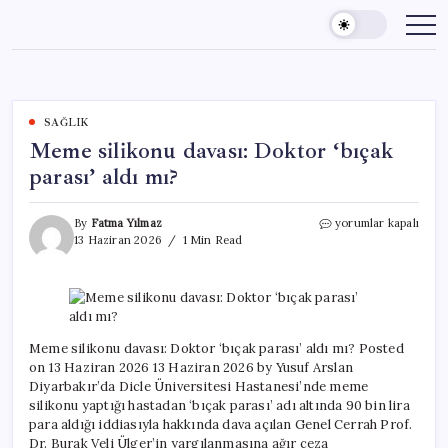
Skip
to
content
SAĞLIK
Meme silikonu davası: Doktor ‘bıçak
parası’ aldı mı?
Meme
By
Fatma Yılmaz
yorumlar kapalı
silikonu
13 Haziran 2026
1 Min Read
davası:
Doktor
‘bıçak
parası’
aldı
mı?
Meme silikonu davası: Doktor ‘bıçak parası’ aldı mı? Posted
için
on 13 Haziran 2026 13 Haziran 2026 by Yusuf Arslan
Diyarbakır’da Dicle Üniversitesi Hastanesi’nde meme
silikonu yaptığı hastadan ‘bıçak parası’ adı altında 90 bin lira
para aldığı iddiasıyla hakkında dava açılan Genel Cerrah Prof.
Dr. Burak Veli Ülger’in yargılanmasına ağır ceza