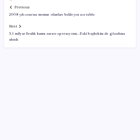
Previous
2008 yılı sonrası memur olanları bekleyen acı tablo
Next
3.1 milyar liralık kamu zararı operasyonu…Eski başhekim de gözaltına
alındı
SON YAZILAR
Zihin Okuyan Yapay Zeka Firması: Beynini Okutana
50 Dolar
BDDK’den yatırım araçlarına yeni çerçeve: Bireysel