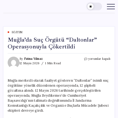
Skip
to
content
EĞITIM
Muğla’da Suç Örgütü “Daltonlar”
Operasyonuyla Çökertildi
Muğla’da
By
Fatma Yılmaz
yorumlar kapalı
Suç
12 Mayıs 2026
1 Min Read
Örgütü
“Daltonlar”
Operasyonuyla
Muğla merkezli olarak faaliyet gösteren “Daltonlar” isimli suç
Çökertildi
örgütüne yönelik düzenlenen operasyonda, 12 şüpheli
için
gözaltına alındı. 12 Mayıs 2026 tarihinde gerçekleştirilen
operasyonda, Muğla Seydikemer’de Cumhuriyet
Başsavcılığı’nın talimatı doğrultusunda İl Jandarma
Komutanlığı Kaçakçılık ve Organize Suçlarla Mücadele Şubesi
ekipleri devreye girdi.