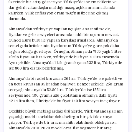
üzerinde bir artış gösteriyor. Türkiye’de ise emeklilerin ve
dar gelirli vatandaşların aldığı maaş, açlık sınırının altında
kalırken, yıllık enflasyon oranı %32’nin üzerine çıkmış
durumda.
Almanya’dan Türkiye’ye yapılan uçuşlar 3 saat sürse de,
fiyatlar ve gelir seviyeleri arasında ciddi bir uçurum mevcut.
Güncel Euro kuru ile yapılan karşılaştırmalarda, Almanya’da
temel gıda ürünlerinin fiyatlarının Türkiye’ye göre çok daha
uygun olduğu görülüyor. Örneğin, Almanya’da %35 yağlı 1 litre
sütün fiyatı 40 lira iken, Türkiye’de bu fiyat 70 lira civarında.
Aynı şekilde, Almanya’da 1 kilogram kıyma 532 lira, Türkiye’de
ise 800 lira olarak belirlenmiş.
Almanya’da bir adet kruvasan 26 lira, Türkiye’de ise paketli ve
en ucuz kruvasan 35 liradan başlıyor. Benzer şekilde, 250 gram
tereyağı Almanya’da 52.80 lira, Türkiye’de ise 155 lira
seviyesinde. 100 gram sütlü çikolatanın Almanya’daki fiyatı
42.14 lira iken, Türkiye’de bu fiyat 140 lira seviyesine çıkıyor.
Özellikle büyük meblağlardaki ürünlerde, Türk vatandaşlarının
yaşadığı maddi zorluklar daha belirgin bir şekilde ortaya
çıkıyor. Türkiye’de bir aracın sahibi olabilmek oldukça zor.
Almanya’da 2010-2020 model orta-üst segment bir araç