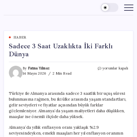
Skip
to
content
HABER
Sadece 3 Saat Uzaklıkta İki Farklı
Dünya
Sadece
By
Fatma Yılmaz
yorumlar kapalı
3
14 Mayıs 2026
2 Min Read
Saat
Uzaklıkta
İki
Türkiye ile Almanya arasında sadece 3 saatlik bir uçuş süresi
Farklı
bulunmasına rağmen, bu iki ülke arasında yaşam standartları,
Dünya
için
gelir seviyeleri ve fiyatlar açısından büyük farklar
gözlemleniyor. Almanya’da yaşam maliyetleri daha düşükken,
maaşlar ise önemli ölçüde daha yüksek.
Almanya’da yıllık enflasyon oranı yaklaşık %2.9
seviyesindeyken, emekli maaşları her yıl enflasyon oranının