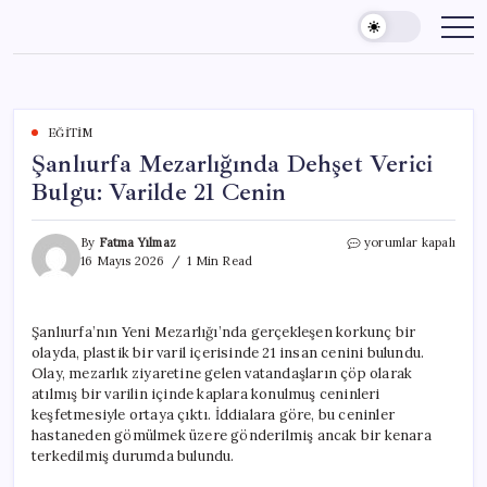
Skip
to
content
EĞITIM
Şanlıurfa Mezarlığında Dehşet Verici
Bulgu: Varilde 21 Cenin
Şanlıurfa
By
Fatma Yılmaz
yorumlar kapalı
Mezarlığında
16 Mayıs 2026
1 Min Read
Dehşet
Verici
Bulgu:
Şanlıurfa’nın Yeni Mezarlığı’nda gerçekleşen korkunç bir
Varilde
olayda, plastik bir varil içerisinde 21 insan cenini bulundu.
21
Cenin
Olay, mezarlık ziyaretine gelen vatandaşların çöp olarak
için
atılmış bir varilin içinde kaplara konulmuş ceninleri
keşfetmesiyle ortaya çıktı. İddialara göre, bu ceninler
hastaneden gömülmek üzere gönderilmiş ancak bir kenara
terkedilmiş durumda bulundu.