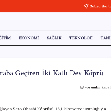
Subscribe t
ĞİTİM
EKONOMİ
SAĞLIK
TEKNOLOJİ
TANI
aba Geçiren İki Katlı Dev Köprü
Seto
yorumlar kapal
Ohashi:
Hem
Tren
Hem
ağlayan Seto Ohashi Köprüsü, 13,1 kilometre uzunluğuyla