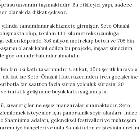
Araba
prüsü unvanını taşımaktadır. Bu etkileyici yapı, sadece
Geçiren
ser olarak da dikkat çekiyor.
İki
Katlı
 yılında tamamlanarak hizmete girmiştir. Seto Ohashi,
Dev
 oluşmakta olup, toplam 13,1 kilometrelik uzunluğa
Köprü
 inşa edilen köprüde, 3,6 milyon metreküp beton ve 705 bin
için
başarısı olarak kabul edilen bu projede, inşaat sürecinin
 de göz önünde bulundurulmalıdır.
 biri, iki katlı tasarımıdır. Üst kat, dört şeritli karayolu
 alt kat ise Seto-Öhashi Hattı üzerinden tren geçişlerine
ribotla bir saatten fazla süren yolculuk süresini 20
e turistik gelişimine büyük katkı sağlamıştır.
ü, ziyaretçilerine eşsiz manzaralar sunmaktadır. Seto
lemlemek isteyenler için panoramik seyir alanları, müze
 ve Shamijima adaları, geleneksel festivalleri ve muhteşem
 narenciye bahçeleri ve ünlü Sanuki udon eriştesinin üreti