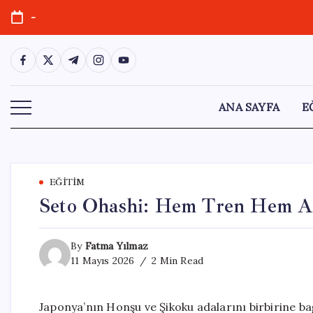
Skip
-
to
content
https://www.facebook.com/
https://twitter.com/
https://t.me/
https://www.instagram.com/
https://youtube.com/
ANA SAYFA
E
EĞITIM
Seto Ohashi: Hem Tren Hem Ar
By
Fatma Yılmaz
11 Mayıs 2026
2 Min Read
Japonya’nın Honşu ve Şikoku adalarını birbirine b