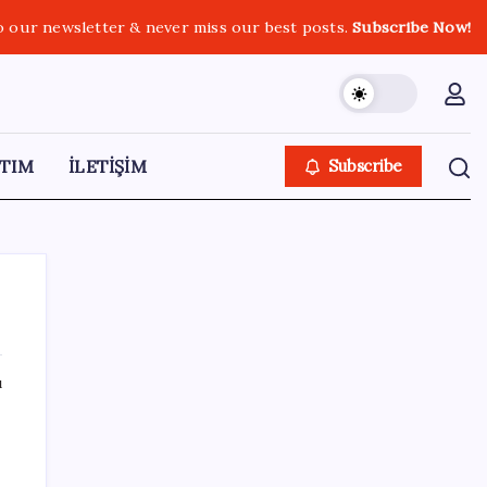
o our newsletter & never miss our best posts.
Subscribe Now!
TIM
İLETİŞİM
Subscribe
ı
SON YAZILAR
Yarım asırlık Türk şirketi Dubaililere
satılıyor: Devir süreci başladı