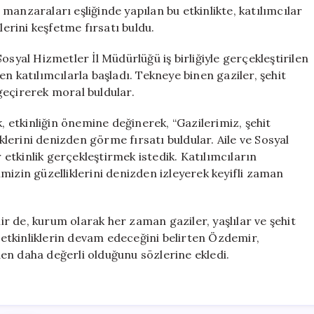
Özel
manzaraları eşliğinde yapılan bu etkinlikte, katılımcılar
Anlamlı
lerini keşfetme fırsatı buldu.
Tekne
Turu
osyal Hizmetler İl Müdürlüğü iş birliğiyle gerçekleştirilen
için
n katılımcılarla başladı. Tekneye binen gaziler, şehit
 geçirerek moral buldular.
etkinliğin önemine değinerek, “Gazilerimiz, şehit
iklerini denizden görme fırsatı buldular. Aile ve Sosyal
r etkinlik gerçekleştirmek istedik. Katılımcıların
mizin güzelliklerini denizden izleyerek keyifli zaman
 de, kurum olarak her zaman gaziler, yaşlılar ve şehit
r etkinliklerin devam edeceğini belirten Özdemir,
en daha değerli olduğunu sözlerine ekledi.