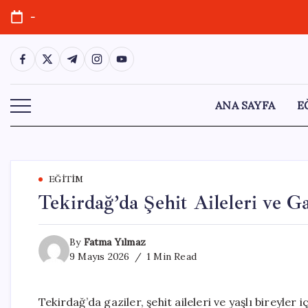
Skip
-
to
content
https://www.facebook.com/
https://twitter.com/
https://t.me/
https://www.instagram.com/
https://youtube.com/
ANA SAYFA
E
EĞITIM
Tekirdağ’da Şehit Aileleri ve 
By
Fatma Yılmaz
9 Mayıs 2026
1 Min Read
Tekirdağ’da gaziler, şehit aileleri ve yaşlı bireyler