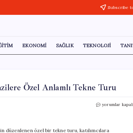
Subscribe t
ĞİTİM
EKONOMİ
SAĞLIK
TEKNOLOJİ
TANI
Gazilere Özel Anlamlı Tekne Turu
Tekirdağ’da
yorumlar kapal
Şehit
Aileleri
ve
Gazilere
 için düzenlenen özel bir tekne turu, katılımcılara