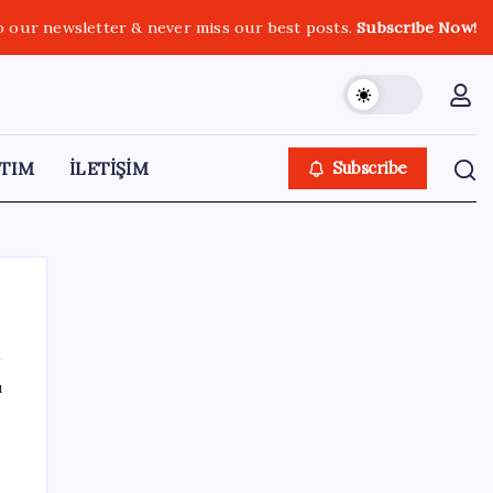
o our newsletter & never miss our best posts.
Subscribe Now!
TIM
İLETİŞİM
Subscribe
ı
SON YAZILAR
Zihin Okuyan Yapay Zeka Firması: Beynini
Okutana 50 Dolar