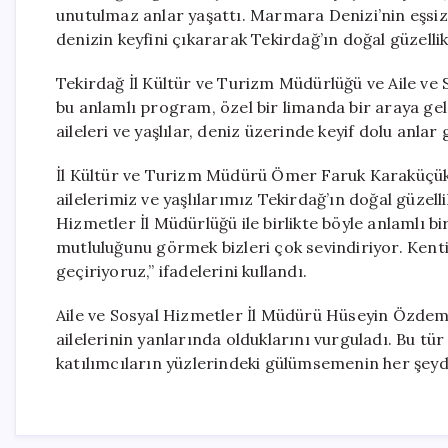
unutulmaz anlar yaşattı. Marmara Denizi’nin eşsiz 
denizin keyfini çıkararak Tekirdağ’ın doğal güzellik
Tekirdağ İl Kültür ve Turizm Müdürlüğü ve Aile ve S
bu anlamlı program, özel bir limanda bir araya gele
aileleri ve yaşlılar, deniz üzerinde keyif dolu anlar
İl Kültür ve Turizm Müdürü Ömer Faruk Karaküçük, 
ailelerimiz ve yaşlılarımız Tekirdağ’ın doğal güzell
Hizmetler İl Müdürlüğü ile birlikte böyle anlamlı bi
mutluluğunu görmek bizleri çok sevindiriyor. Kenti
geçiriyoruz,” ifadelerini kullandı.
Aile ve Sosyal Hizmetler İl Müdürü Hüseyin Özdemir
ailelerinin yanlarında olduklarını vurguladı. Bu tü
katılımcıların yüzlerindeki gülümsemenin her şeyd