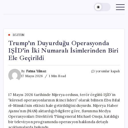
Skip
to
content
EĞITIM
Trump’ın Duyurduğu Operasyonda
IŞİD’in İki Numaralı İsimlerinden Biri
Ele Geçirildi
Trump’ın
By
Fatma Yılmaz
yorumlar kapalı
Duyurduğu
17 Mayıs 2026
1 Min Read
Operasyonda
IŞİD’in
İki
17 Mayıs 2026 tarihinde Nijerya ordusu, terör örgütü IŞİD’in
Numaralı
“küresel operasyonlarının ikinci lideri” olarak bilinen Ebu Bilal
İsimlerinden
Biri
el-Minuki’nin etkisiz hale getirildiğini duyurdu. Nijerya Haber
Ele
Ajansı’nın (NAN) aktardığı bilgilere göre, Savunma Medya
Geçirildi
Operasyonları Direktörü Tümgeneral Michael Onoja, katıldığı
için
bir televizyon programında operasyon hakkında detaylı
açıklamalarda bulundu.