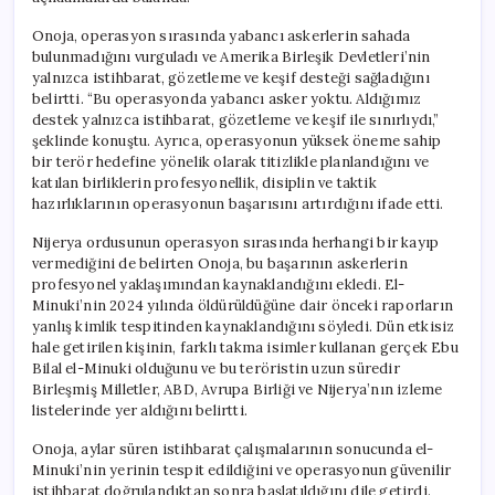
Onoja, operasyon sırasında yabancı askerlerin sahada
bulunmadığını vurguladı ve Amerika Birleşik Devletleri’nin
yalnızca istihbarat, gözetleme ve keşif desteği sağladığını
belirtti. “Bu operasyonda yabancı asker yoktu. Aldığımız
destek yalnızca istihbarat, gözetleme ve keşif ile sınırlıydı,”
şeklinde konuştu. Ayrıca, operasyonun yüksek öneme sahip
bir terör hedefine yönelik olarak titizlikle planlandığını ve
katılan birliklerin profesyonellik, disiplin ve taktik
hazırlıklarının operasyonun başarısını artırdığını ifade etti.
Nijerya ordusunun operasyon sırasında herhangi bir kayıp
vermediğini de belirten Onoja, bu başarının askerlerin
profesyonel yaklaşımından kaynaklandığını ekledi. El-
Minuki’nin 2024 yılında öldürüldüğüne dair önceki raporların
yanlış kimlik tespitinden kaynaklandığını söyledi. Dün etkisiz
hale getirilen kişinin, farklı takma isimler kullanan gerçek Ebu
Bilal el-Minuki olduğunu ve bu teröristin uzun süredir
Birleşmiş Milletler, ABD, Avrupa Birliği ve Nijerya’nın izleme
listelerinde yer aldığını belirtti.
Onoja, aylar süren istihbarat çalışmalarının sonucunda el-
Minuki’nin yerinin tespit edildiğini ve operasyonun güvenilir
istihbarat doğrulandıktan sonra başlatıldığını dile getirdi.