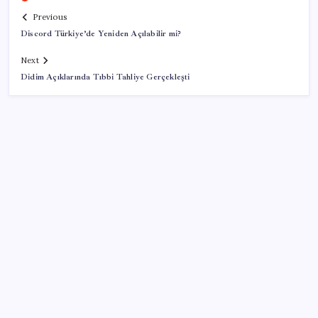
Previous
Discord Türkiye’de Yeniden Açılabilir mi?
Next
Didim Açıklarında Tıbbi Tahliye Gerçekleşti
SON YAZILAR
Zihin Okuyan Yapay Zeka Firması: Beynini Okutana
50 Dolar
BDDK’den yatırım araçlarına yeni çerçeve: Bireysel