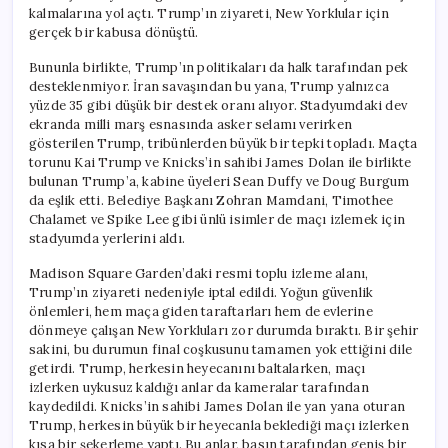
kalmalarına yol açtı. Trump’ın ziyareti, New Yorklular için
gerçek bir kabusa dönüştü.
Bununla birlikte, Trump’ın politikaları da halk tarafından pek
desteklenmiyor. İran savaşından bu yana, Trump yalnızca
yüzde 35 gibi düşük bir destek oranı alıyor. Stadyumdaki dev
ekranda milli marş esnasında asker selamı verirken
gösterilen Trump, tribünlerden büyük bir tepki topladı. Maçta
torunu Kai Trump ve Knicks’in sahibi James Dolan ile birlikte
bulunan Trump’a, kabine üyeleri Sean Duffy ve Doug Burgum
da eşlik etti. Belediye Başkanı Zohran Mamdani, Timothee
Chalamet ve Spike Lee gibi ünlü isimler de maçı izlemek için
stadyumda yerlerini aldı.
Madison Square Garden’daki resmi toplu izleme alanı,
Trump’ın ziyareti nedeniyle iptal edildi. Yoğun güvenlik
önlemleri, hem maça giden taraftarları hem de evlerine
dönmeye çalışan New Yorkluları zor durumda bıraktı. Bir şehir
sakini, bu durumun final coşkusunu tamamen yok ettiğini dile
getirdi. Trump, herkesin heyecanını baltalarken, maçı
izlerken uykusuz kaldığı anlar da kameralar tarafından
kaydedildi. Knicks’in sahibi James Dolan ile yan yana oturan
Trump, herkesin büyük bir heyecanla beklediği maçı izlerken
kısa bir şekerleme yaptı. Bu anlar, basın tarafından geniş bir