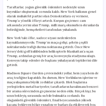
Taraftarlar, yoğun güvenlik önlemleri nedeniyle uzun
kuyruklar oluşturmak zorunda kaldı. New York halkının genel
olarak muhalefet partisi olan Demokratlara oy vermesi,
Trump’a yönelik öfkeyi artırdı. Kurşun geçirmez cam
arkasında yerini alan Trump, milli marş okunurken ekranlarda
belirdiğinde, hemşehrileri tarafından yuhalandı.
New York’taki öfke, sadece siyasi nedenlerden
kaynaklanmıyordu. Trump’ın maça gelişi, şehrin çeşitli
noktalarında trafiği durma noktasına getirdi. Önce New
Jersey’deki golf kulübünden helikopterle Manhattan’a uçan
Trump, ardından geniş bir araç konvoyuyla stadyuma ulaştı.
Konvoyu takip edenler de başkanı yuhalayarak tepkilerini dile
getirdi.
Madison Square Garden çevresindeki yollar, hem yaya hem de
araç trafiğine kapatıldı. Bu durum, New Yorkluların işlerine ve
maça ulaşımına büyük zorluklar çıkardı. Blok başlarına
yerleştirilen metal bariyerler, taraftarların havalimanı benzeri
bir arama sürecinden geçmesine neden oldu. Birçok kişi, bu
uzun bekleyiş sırasında su bile bulmakta zorlandı. Bu
olağanüstü güvenlik önlemleri, final heyecanından yüksek
kazanç bekleyen bölge esnafını ve barları da etkileyerek boş