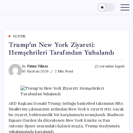
Skip
to
content
EĞITIM
Trump’ın New York Ziyareti:
Hemşehrileri Tarafından Yuhalandı
Trump’ın
By
Fatma Yılmaz
yorumlar kapalı
New
10 Haziran 2026
2 Min Read
York
Ziyareti:
Hemşehrileri
Tarafından
Yuhalandı
için
ABD Başkanı Donald Trump, tuttuğu basketbol takımının NBA
finallerine çıkmasının ardından New York’u ziyaret etti. Ancak
bu ziyaret, beklenmedik bir karşılamayla sonuçlandı. Madison
Square Garden’da düzenlenen New York Knicks ve San
Antonio Spurs arasındaki üçüncü maçta, Trump stadyumda
yuhalamalarla karşılandı.