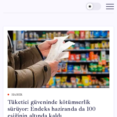
Skip
to
content
HABER
Tüketici güveninde kötümserlik
sürüyor: Endeks haziranda da 100
eşiğinin altında kaldı