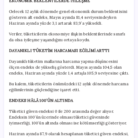
EKONOMİK BEKLENTİLERDE İYİLEŞME
Gelecek 12 aylık dönemde genel ekonomik durum beklentisini
gösteren alt endeks, Mayıs ayında 81,4 seviyesindeyken
Haziran ayında yüzde 3,1 artarak 83,9’a yükseldi.
Veriler, tüketicilerin ekonomiye ilişkin beklentilerinde sınırlı
da olsa iyileşme yaşandığını ortaya koydu.
DAYANIKLI TÜKETİM HARCAMASI EĞİLİMİ ARTTI
Dayanıklı tüketim mallarına harcama yapma düşüncesini
ölçen endeks de yükseliş gösterdi. Mayıs ayında 104,5 olan
endeks, Haziran ayında yüzde 1,4 artışla 105,9 seviyesine çıktı.
Bu kalem, tüketicilerin önümüzdeki 12 aylık dönemde harcama
eğilimlerinin güçlendiğine işaret etti.
ENDEKS HÂLÂ 100’ÜN ALTINDA
Tüketici güven endeksi 0 ile 200 arasında değer alıyor.
Endeksin 100’ün üzerinde olması tüketici güveninde
iyimserliği, 100’ün altında olması ise kötümserliği gösteriyor.
Haziran ayında 87,9 olarak hesaplanan tüketici güven endeksi,