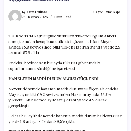
Tüketici
By
Fatma Yılmaz
yorumlar kapalı
güveninde
22 Haziran 2026
1 Min Read
kötümserlik
sürüyor:
Endeks
TÜİK ve TCMB işbirliğiyle yürütülen Tüketici Eğilim Anketi
haziranda
sonuçlarından hesaplanan tüketici güven endeksi, Mayıs
da
100
ayında 85,8 seviyesinde bulunurken Haziran ayında yüzde 2,5
eşiğinin
artarak 87,9 oldu.
altında
kaldı
Endeks, böylece son bir ayda tüketici güvenindeki
için
toparlanmanın sürdüğüne işaret etti.
HANELERİN MADDİ DURUM ALGISI GÜÇLENDİ
Mevcut dönemde hanenin maddi durumunu ölçen alt endeks,
Mayıs ayındaki 69,2 seviyesinden Haziran ayında 72,3’e
yükseldi. Bu kalemde aylık artış oranı yüzde 4,5 olarak
gerçekleşti.
Gelecek 12 aylık dönemde hanenin maddi durum beklentisi ise
yüzde 1,9 artışla 87,9’dan 89,5’e çıktı.