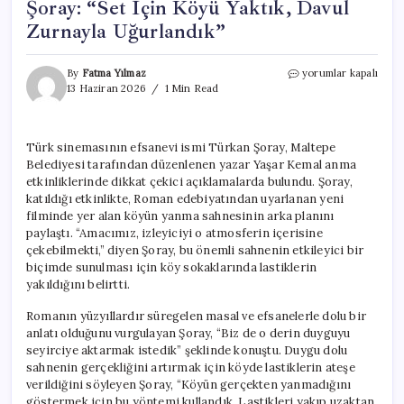
Şoray: “Set İçin Köyü Yaktık, Davul
Zurnayla Uğurlandık”
Türk
By
Fatma Yılmaz
yorumlar kapalı
Sinemasının
13 Haziran 2026
1 Min Read
İkonu
Türkan
Şoray:
Türk sinemasının efsanevi ismi Türkan Şoray, Maltepe
“Set
Belediyesi tarafından düzenlenen yazar Yaşar Kemal anma
İçin
Köyü
etkinliklerinde dikkat çekici açıklamalarda bulundu. Şoray,
Yaktık,
katıldığı etkinlikte, Roman edebiyatından uyarlanan yeni
Davul
filminde yer alan köyün yanma sahnesinin arka planını
Zurnayla
paylaştı. “Amacımız, izleyiciyi o atmosferin içerisine
Uğurlandık”
çekebilmekti,” diyen Şoray, bu önemli sahnenin etkileyici bir
için
biçimde sunulması için köy sokaklarında lastiklerin
yakıldığını belirtti.
Romanın yüzyıllardır süregelen masal ve efsanelerle dolu bir
anlatı olduğunu vurgulayan Şoray, “Biz de o derin duyguyu
seyirciye aktarmak istedik” şeklinde konuştu. Duygu dolu
sahnenin gerçekliğini artırmak için köyde lastiklerin ateşe
verildiğini söyleyen Şoray, “Köyün gerçekten yanmadığını
göstermek için bu yöntemi kullandık. Lastikleri yakıp uzaktan