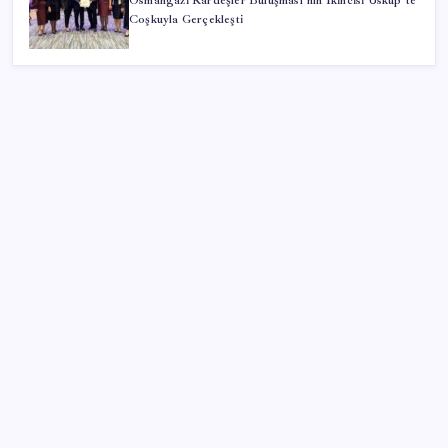
Osmangazi Kardeşler Buluşması’nın İkincisi Üsküp’te
Coşkuyla Gerçekleşti
SON YAZILAR
iPhone 18 Pro Fiyatı Ne Kadar Artacak?
28 ilde CHP’li başkan kalmadı! YENİ Parti’ye geçen
CHP’li belediye başkanı sayısı belli oldu: ‘Ay sonu
300’ü geçecek…’
Düz Dünya gibi teorilere inanma eğiliminin
arkasındaki gizem çözüldü