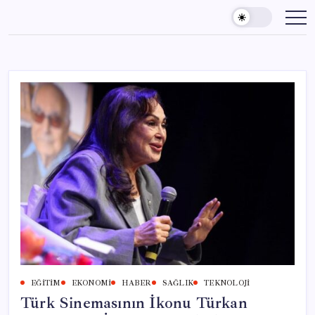
Skip
to
content
EĞITIM
EKONOMI
HABER
SAĞLIK
TEKNOLOJI
Türk Sinemasının İkonu Türkan