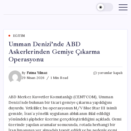
Skip
to
content
EĞITIM
Umman Denizi’nde ABD
Askerlerinden Gemiye Çıkarma
Operasyonu
Umman
By
Fatma Yılmaz
yorumlar kapalı
Denizi’nde
29 Nisan 2026
1 Min Read
ABD
Askerlerinden
Gemiye
ABD Merkez Kuvvetler Komutanlığı (CENTCOM), Umman
Çıkarma
Denizi’nde bulunan bir ticari gemiye çıkarma yapıldığını
Operasyonu
için
duyurdu. Yetkililer, bu operasyonun M/V Blue Star III isimli
gemide, İran’a yönelik uygulanan ablukanın ihlal edildiği
yönündeki şüpheler üzerine gerçekleştirildiğini açıkladı. Gemi
üzerinde yapılan aramalar sonucunda, rotada herhangi bir
İran limanının yer almadığı tespit edildi ve bu nedenle gemi