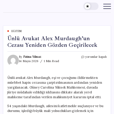
Skip
to
content
EĞITIM
Ünlü Avukat Alex Murdaugh’un
Cezası Yeniden Gözden Geçirilecek
Ünlü
By
Fatma Yılmaz
yorumlar kapalı
Avukat
14 Mayıs 2026
1 Min Read
Alex
Murdaugh’un
Cezası
Ünlü avukat Alex Murdaugh, eşi ve çocuğunu öldürmekten
Yeniden
müebbet hapis cezasına çarptırılmasının ardından yeniden
Gözden
Geçirilecek
yargılanacak. Güney Carolina Yüksek Mahkemesi, davada
için
jüriye müdahale edildiği iddiasını dikkate alarak yerel
mahkeme tarafından verilen mahkumiyet kararını iptal etti.
54 yaşındaki Murdaugh, ailesini katletmekle suçlanıyor ve bu
durumu, işlediği büyük mali yolsuzlukları gizlemek için