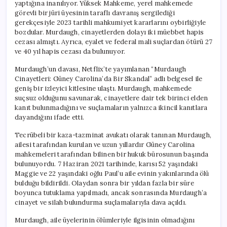
yaptığına inanılıyor. Yüksek Mahkeme, yerel mahkemede
görevli bir jüri üyesinin taraflı davranış sergilediği
gerekçesiyle 2023 tarihli mahkumiyet kararlarını oybirliğiyle
bozdular. Murdaugh, cinayetlerden dolayı iki müebbet hapis
cezası almıştı. Ayrıca, eyalet ve federal mali suçlardan ötürü 27
ve 40 yıl hapis cezası da bulunuyor.
Murdaugh’un davası, Netflix’te yayımlanan “Murdaugh
Cinayetleri: Güney Carolina’da Bir Skandal” adlı belgesel ile
geniş bir izleyici kitlesine ulaştı. Murdaugh, mahkemede
suçsuz olduğunu savunarak, cinayetlere dair tek birinci elden
kanıt bulunmadığını ve suçlamaların yalnızca ikincil kanıtlara
dayandığını ifade etti.
Tecrübeli bir kaza-tazminat avukatı olarak tanınan Murdaugh,
ailesi tarafından kurulan ve uzun yıllardır Güney Carolina
mahkemeleri tarafından bilinen bir hukuk bürosunun başında
bulunuyordu. 7 Haziran 2021 tarihinde, karısı 52 yaşındaki
Maggie ve 22 yaşındaki oğlu Paul’u aile evinin yakınlarında ölü
bulduğu bildirildi. Olaydan sonra bir yıldan fazla bir süre
boyunca tutuklama yapılmadı, ancak sonrasında Murdaugh’a
cinayet ve silah bulundurma suçlamalarıyla dava açıldı.
Murdaugh, aile üyelerinin ölümleriyle ilgisinin olmadığını