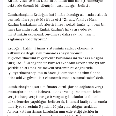
Ziraat, Vakıf ve Halk Katılım bankalarının birleştirilmesiyle
sektörde önemli bir dönüşüm yaşanacağını belirtti.
Cumhurbaşkanı Erdoğan, katılım bankacılığı alanında atılacak
yeni adımları şu şekilde ifade etti: “Ziraat, Vakıf ve Halk
Katılım bankalarının birleştirilmesi, sektörümüz için yeni bir
ivme kazandıracak. Emlak Katılım’ı halka arz ederek,
milletimizin ekonomik büyümeye daha yakın olmasını
sağlamayı hedefliyoruz.”
Erdoğan, katılım finans sisteminin sadece ekonomik
kalkınmayı değil, aynı zamanda sosyal yapının
güçlendirilmesini ve çevrenin korunmasını da esas aldığını
vurguladı. “Bu değerlerin küresel ekonomi aktörlerine iyi bir
şekilde anlatılması ve mevcut sistemin bu doğrultuda
iyileştirilmesi hepimizin önceliği olmalıdır. Katılım finans,
daha adil ve güvenli bir ekonomik model sunmaktadır,” dedi.
Cumhurbaşkanı, katılım finans kuruluşlarına sağlanan vergi
avantajlarından da bahsetti. Banka ve sigorta muameleleri
vergisi, harç vergisi ve gelir vergisi gibi alanlarda önemli
düzenlemeler yapıldığını belirterek, finansal faaliyet harcında
muafiyet süresinin 5 yıldan 20 yıla çıkarıldığını açıkladı.
Ayrıca, katılım finans kuruluşlarının elde ettiği gelirlerin