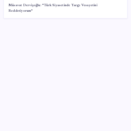
Müsavat Dervişoğlu: “Türk Siyasetinde Yargı Vesayetini
Reddetiyorum”
SON YAZILAR
Zihin Okuyan Yapay Zeka Firması: Beynini Okutana
50 Dolar
BDDK’den yatırım araçlarına yeni çerçeve: Bireysel
limitlerde kurallar sil baştan
Halkbank, ikincil halka arz süreci başlattı
iPhone 18 Pro Fiyatı Ne Kadar Artacak?