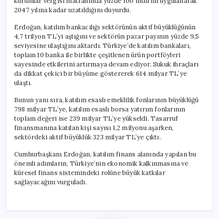
kurumlar vergisi matrahında yüzde 100 indirim uygulanarak
2047 yılına kadar uzatıldığını duyurdu.
Erdoğan, katılım bankacılığı sektörünün aktif büyüklüğünün
4,7 trilyon TL’yi aştığını ve sektörün pazar payının yüzde 9,5
seviyesine ulaştığını aktardı. Türkiye’de katılım bankaları,
toplam 10 banka ile birlikte çeşitlenen ürün portföyleri
sayesinde etkilerini artırmaya devam ediyor. Sukuk ihraçları
da dikkat çekici bir büyüme göstererek 614 milyar TL’ye
ulaştı.
Bunun yanı sıra, katılım esaslı emeklilik fonlarının büyüklüğü
798 milyar TL’ye, katılım esaslı borsa yatırım fonlarının
toplam değeri ise 239 milyar TL’ye yükseldi. Tasarruf
finansmanına katılan kişi sayısı 1,2 milyonu aşarken,
sektördeki aktif büyüklük 323 milyar TL’ye çıktı.
Cumhurbaşkanı Erdoğan, katılım finans alanında yapılan bu
önemli adımların, Türkiye’nin ekonomik kalkınmasına ve
küresel finans sistemindeki rolüne büyük katkılar
sağlayacağını vurguladı.