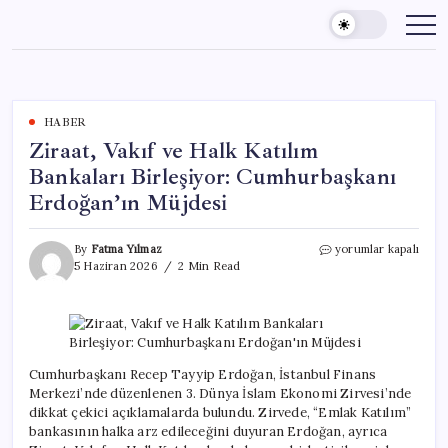
Skip
to
content
HABER
Ziraat, Vakıf ve Halk Katılım
Bankaları Birleşiyor: Cumhurbaşkanı
Erdoğan’ın Müjdesi
Ziraat,
By
Fatma Yılmaz
yorumlar kapalı
Vakıf
5 Haziran 2026
2 Min Read
ve
Halk
Katılım
Bankaları
Birleşiyor:
Cumhurbaşkanı
Cumhurbaşkanı Recep Tayyip Erdoğan, İstanbul Finans
Erdoğan’ın
Merkezi’nde düzenlenen 3. Dünya İslam Ekonomi Zirvesi’nde
Müjdesi
dikkat çekici açıklamalarda bulundu. Zirvede, “Emlak Katılım”
için
bankasının halka arz edileceğini duyuran Erdoğan, ayrıca