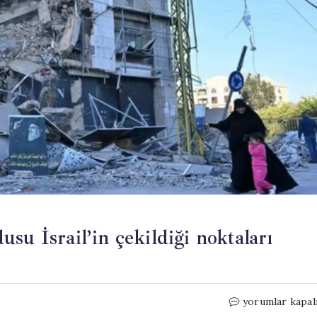
su İsrail’in çekildiği noktaları
ABD
yorumlar kapal
planı