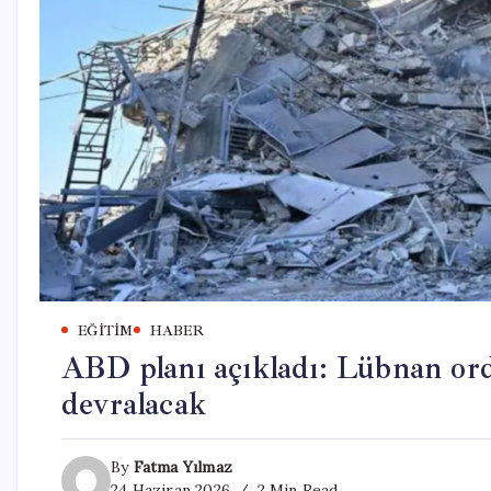
EĞITIM
HABER
ABD planı açıkladı: Lübnan ordu
devralacak
By
Fatma Yılmaz
24 Haziran 2026
2 Min Read