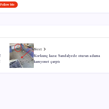
Follow Me
Next
!
Korkunç kaza: Sandalyede oturan adama
!
kamyonet çarptı
Office Lisans Satın Al