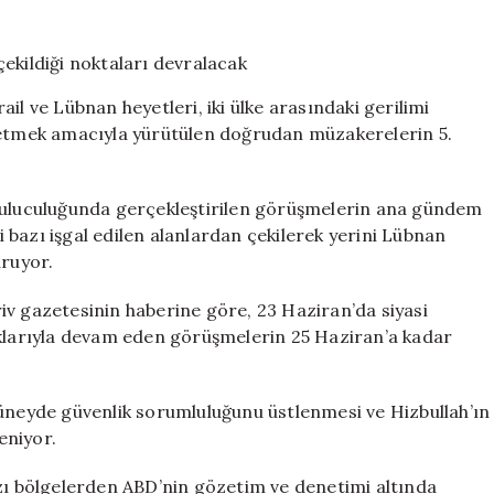
açıkladı:
Lübnan
ordusu
İsrail’in
il ve Lübnan heyetleri, iki ülke arasındaki gerilimi
çekildiği
s etmek amacıyla yürütülen doğrudan müzakerelerin 5.
noktaları
devralacak
için
abuluculuğunda gerçekleştirilen görüşmelerin ana gündem
bazı işgal edilen alanlardan çekilerek yerini Lübnan
uruyor.
iv gazetesinin haberine göre, 23 Haziran’da siyasi
ıklarıyla devam eden görüşmelerin 25 Haziran’a kadar
eyde güvenlik sorumluluğunu üstlenmesi ve Hizbullah’ın
eniyor.
azı bölgelerden ABD’nin gözetim ve denetimi altında