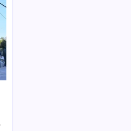
Muhalefet ikinci çözüm sürecine ne diyor?
Aceleye ve çelişkilere eleştiri, barışa destek
Trump, yüksek kar elde eden petrol
şirketlerine tepki gösterdi
iPhone 17 Pro Max’de GTA 5 Çalıştırdılar:
Performans Nasıl?
Jandarma üniforması giydiler, yolda kontrol
noktası oluşturdular, 12 kilo altını gasbettiler
Depremlerin nedeni uzaydan görüldü
ABD’de Trump’ın İran politikasına destek
giderek azalıyor
Irak ile imza töreninde neler yaşandı?
Bakan Uraloğlu: Anlık tespit edilen bir küçük
eksikliğin düzeltilmesiydi
Atakum Belediye Başkanı Serhat Türkel ile
20 meclis üyesi CHP’den istifa etti
ı