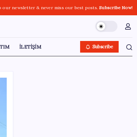
o our newsletter & never miss our best posts.
Subscribe Now!
TIM
İLETİŞİM
Subscribe
SON YAZILAR
Yarım asırlık Türk şirketi Dubaililere
satılıyor: Devir süreci başladı