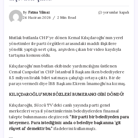
Kılıçdaroğlu’nun
By
Fatma Yılmaz
yorumlar kapalı
sözleri
24 Haziran 2026
2 Min Read
bumerang
gibi
döndü!
Mutlak butlanla CHP’ye dönen Kemal Kılıçdaroğlu’nun yerel
“Rüşvet”
yönetimler ile parti örgütleri arasındaki maddi ilişkilere
çıkışını
çürüten
yönelik yaptığı sert çıkış, arşivden çıkan bir video kaydıyla
video
tartışma konusu oldu.
arşivden
çıktı!
Kılıçdaroğlu’nun butlan ekibinde yardımcılığını üstlenen
için
Cemal Canpolat’ın CHP İstanbul İl Başkanı iken belediyelere
8.5 milyon liralık bilet satmaya çalıştığı ortaya çıktı. Bir de
parayı vermedi diye İBB Başkanı Ekrem İmamoğlu’na kızmış.
KILIÇDAROĞLU’NUN SÖZLERİ BUMERANG GİBİ DÖNDÜ!
Kılıçdaroğlu, Sözcü TV’deki canlı yayında parti genel
merkezleri veya il yönetimlerinin belediyelerden finansal
talepte bulunmasını eleştirerek
“Bir parti bir belediyeden para
isteyemez. Para istediğiniz anda o belediye başkanına ‘git
rüşvet al’ demektir bu.”
ifadelerini kullanmıştı.