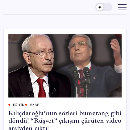
Skip
to
content
EĞITIM
HABER
Kılıçdaroğlu’nun sözleri bumerang gibi
döndü! “Rüşvet” çıkışını çürüten video
arşivden çıktı!